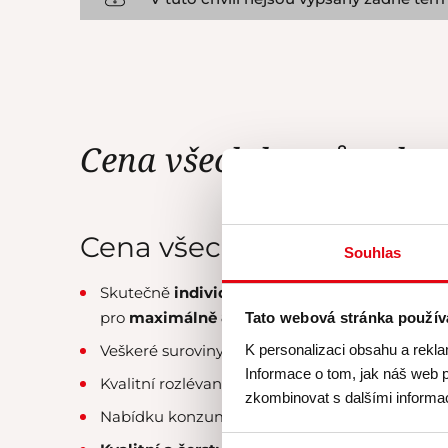
Cena všech kurzů zahrn
Cena všech našich kurzů 
Souhlas
Skutečně
individuální péči
lektora a personál
pro
maximálně 8 účastníků
.
Tato webová stránka použív
K personalizaci obsahu a rekla
Veškeré suroviny, u nichž klademe velký
důraz 
Informace o tom, jak náš web p
Kvalitní rozlévané
víno od Simply Wines
.
zkombinovat s dalšími informace
Nabídku konzumace exkluzivních
čajových s