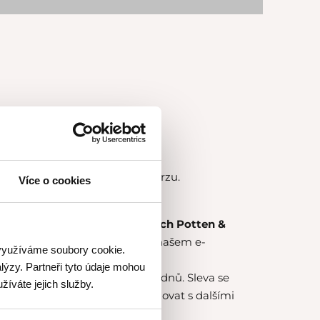
ourmet Academy
v průběhu kurzu.
Více o cookies
ní kurzu.
0 % na nákup zboží v prodejnách Potten &
nam prodejen
zde
a nebo na našem e-
 využíváme soubory cookie.
nnen.cz
.
lýzy. Partneři tyto údaje mohou
onání kurzu a následujících 14 dnů. Sleva se
žíváte jejich služby.
něné zboží, slevu nelze kombinovat s dalšími