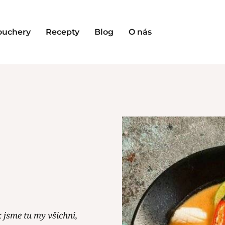
ouchery
Recepty
Blog
O nás
k jsme tu my všichni,