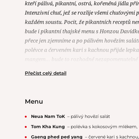
kteří pálivá, pikantní, ostrá, kořeněná jídla p
Intenzivní chuť, jež se rozlije všemi chuťovými 
každém soustu. Pocit, že pikantních receptů n
bude i pikantní thajské menu s Honzou Davídke
přece jen zjemníme a po pálivém hovězím salát
polévce a červeném kari s kachnou přijde lepk
mangem… bude to rozhodně nezapomenutelně ř
Přečíst celý detail
Menu
Neua Nam ToK
– pálivý hovězí salát
Tom Kha Kung
– polévka s kokosovým mlékem, 
Gaeng phed ped yang
– červené kari s kachnou, l