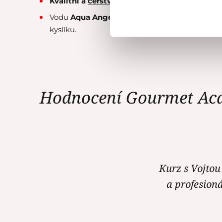
Kvalitní a
čerstvě praženou kávu
naší privátn
Vodu
Aqua Angels
z islandských ledovců s př
kyslíku.
Hodnocení Gourmet Ac
Kurz s Vojtou
a profesioná