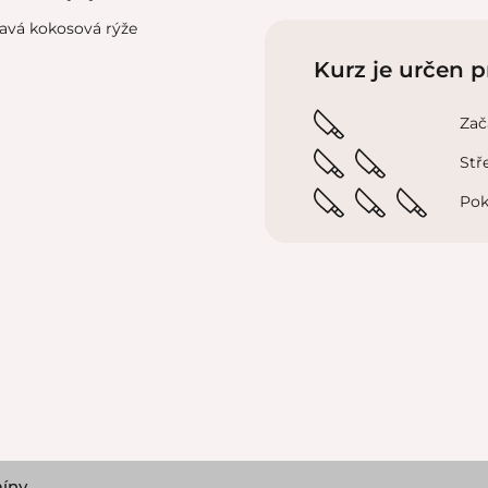
avá kokosová rýže
Kurz je určen p
Zač
Stř
Pok
íny.