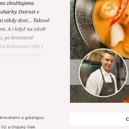
římo zbožňujeme.
pohárky. Ostrost v
ení nikdy dost… Takové
m. A i když na závěr
u, po krevetové
avá kokosová rýže s
ízný kurz vaření!
krevetami a galangou
C
iči a thajský lilek