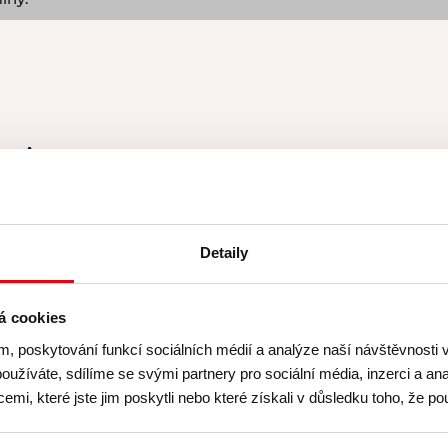
uje
zahrnuje
Zapůjčení
zástěry G
Detaily
Certifikát
o absolvová
u – kurzy koncipujeme
A něco navíc:
Slevu 1
á cookies
Pannen - Staněk,
sez
m, poskytování funkcí sociálních médií a analýze naší návštěvnosti
na čerstvost a kvalitu
.
shopu
www.pottenpa
oužíváte, sdílíme se svými partnery pro sociální média, inzerci a ana
(Nabídka platí v den k
mi, které jste jim poskytli nebo které získali v důsledku toho, že pou
nevztahuje na již zlev
měsí
Kusmi Tea
.
akčními nabídkami.)