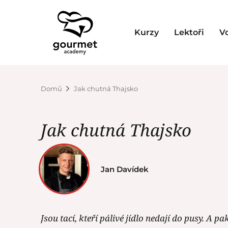
Kurzy
Lektoři
V
Domů
Jak chutná Thajsko
Jak chutná Thajsko
Jan Davídek
Jsou tací, kteří pálivé jídlo nedají do pusy. A pa