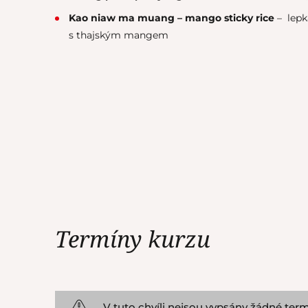
Kao niaw ma muang – mango sticky rice
– lepk
s thajským mangem
Termíny kurzu
V tuto chvíli nejsou vypsány žádné term