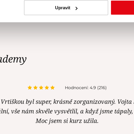
í značky
.
Upravit
írodním obsahem volného
ademy
Hodnocení: 4.9 (216)
 Vrtiškou byl super, krásně zorganizovaný. Vojta 
lní, vše nám skvěle vysvětlil, a když jsme tápaly
Moc jsem si kurz užila.