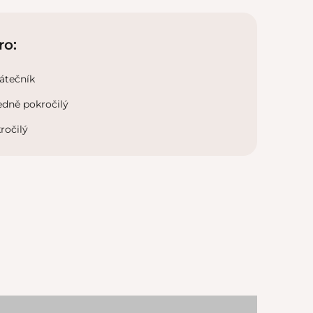
ro:
átečník
edně pokročilý
ročilý