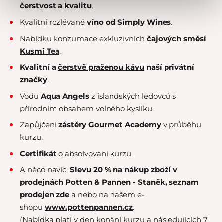
čerstvost a kvalitu
.
Kvalitní rozlévané
víno od Simply Wines
.
Nabídku konzumace exkluzivních
čajových směsí
Kusmi Tea
.
Kvalitní a
čerstvě praženou kávu
naší privátní
značky
.
Vodu
Aqua Angels
z islandských ledovců s
přírodním obsahem volného kyslíku.
Zapůjčení
zástěry Gourmet Academy
v průběhu
kurzu.
Certifikát
o absolvování kurzu.
A něco navíc:
Slevu 20 % na nákup zboží v
prodejnách Potten & Pannen - Staněk,
seznam
prodejen
zde
a nebo na našem e-
shopu
www.pottenpannen.cz
.
(Nabídka platí v den konání kurzu a následujících 7