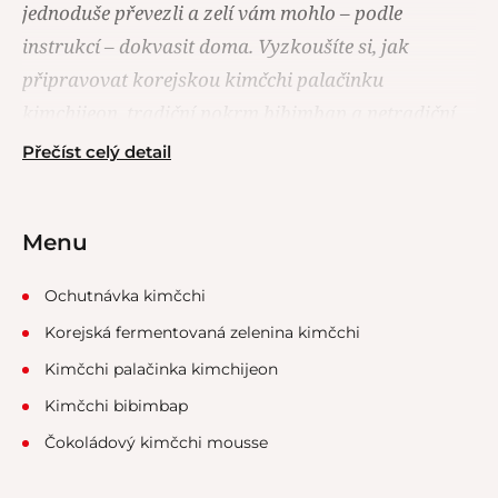
jednoduše převezli a zelí vám mohlo – podle
instrukcí – dokvasit doma. Vyzkoušíte si, jak
připravovat korejskou kimčchi palačinku
kimchijeon, tradiční pokrm bibimbap a netradiční
čokoládový mousse s tajnou kimčchi ingrediencí.
Přečíst celý detail
Menu
Ochutnávka kimčchi
Korejská fermentovaná zelenina kimčchi
Kimčchi palačinka kimchijeon
Kimčchi bibimbap
Čokoládový kimčchi mousse