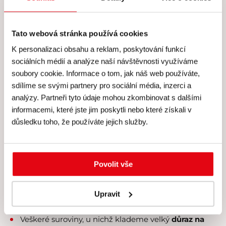
Tato webová stránka používá cookies
Koupit
K personalizaci obsahu a reklam, poskytování funkcí
sociálních médií a analýze naší návštěvnosti využíváme
soubory cookie. Informace o tom, jak náš web používáte,
sdílíme se svými partnery pro sociální média, inzerci a
analýzy. Partneři tyto údaje mohou zkombinovat s dalšími
informacemi, které jste jim poskytli nebo které získali v
Cena všech kurzů zahrnuje
důsledku toho, že používáte jejich služby.
Cena všech našich kurzů
zahrnuje
Povolit vše
Skutečně
individuální péči
lektora a personálu –
Upravit
kurzy koncipujeme pro
maximálně 8 účastníků
.
Veškeré suroviny, u nichž klademe velký
důraz na