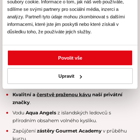
soubory cookie. Informace o tom, jak náš web používáte,
Cena všech našich kurzů
sdílíme se svými partnery pro sociální média, inzerci a
zahrnuje
analýzy. Partneři tyto údaje mohou zkombinovat s dalšími
informacemi, které jste jim poskytli nebo které získali v
Skutečně
individuální péči
lektora a personálu –
důsledku toho, že používáte jejich služby.
kurzy koncipujeme pro
maximálně 8 účastníků
.
Veškeré suroviny, u nichž klademe velký
důraz na
čerstvost a kvalitu
.
Povolit vše
Kvalitní rozlévané
víno od Simply Wines
.
Upravit
Nabídku konzumace exkluzivních
čajových směsí
Kusmi Tea
.
Kvalitní a
čerstvě praženou kávu
naší privátní
značky
.
Vodu
Aqua Angels
z islandských ledovců s
přírodním obsahem volného kyslíku.
Zapůjčení
zástěry Gourmet Academy
v průběhu
kurzu.