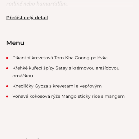
rodině nebo kamarádům.
Přečíst celý detail
Menu
Pikantní krevetová Tom Kha Goong polévka
Křehké kuřecí špízy Satay s krémovou arašídovou
omáčkou
Knedlíčky Gyoza s krevetami a vepřovým
Voňavá kokosová rýže Mango sticky rice s mangem