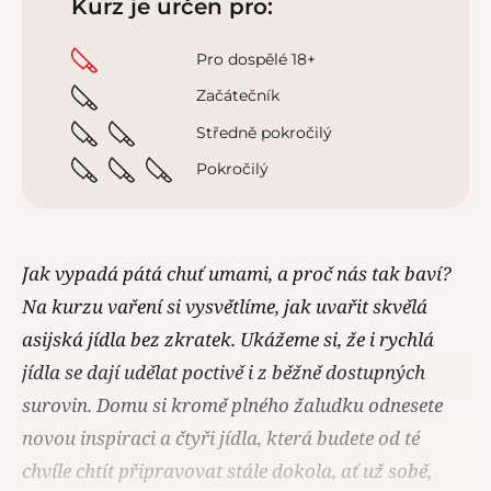
Kurz je určen pro:
Pro dospělé 18+
Začátečník
Středně pokročilý
Pokročilý
Jak vypadá pátá chuť umami, a proč nás tak baví?
Na kurzu vaření si vysvětlíme, jak uvařit skvělá
asijská jídla bez zkratek. Ukážeme si, že i rychlá
jídla se dají udělat poctivě i z běžně dostupných
surovin. Domu si kromě plného žaludku odnesete
novou inspiraci a čtyři jídla, která budete od té
chvíle chtít připravovat stále dokola, ať už sobě,