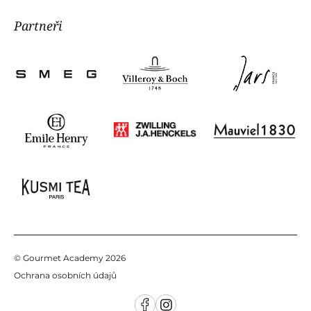
Navigovat
Partneři
Zákaznické oddělení
, poradíme Vám:
tel:
+420 725 855 200
e-mail:
info@gourmetacademy.cz
© Gourmet Academy 2026
Ochrana osobních údajů