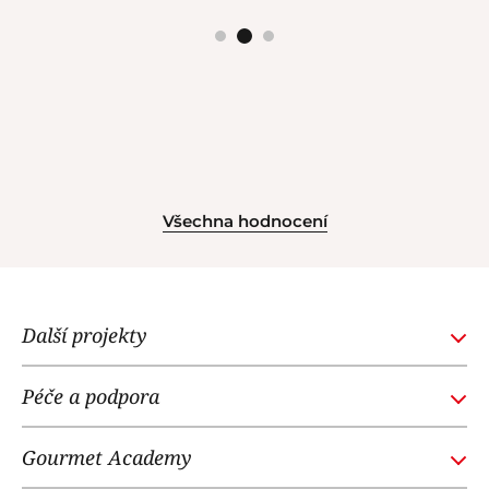
Všechna hodnocení
Další projekty
GOURMETACADEMY.SK
Péče a podpora
POTTENPANNEN.CZ
Obchodní podmínky
NOI RESTAURANT
Gourmet Academy
Časté dotazy
WE LOVE DOGS