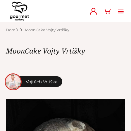
Domů
MoonCake Vojty Vrtišky
MoonCake Vojty Vrtišky
Vojtěch Vrtiška