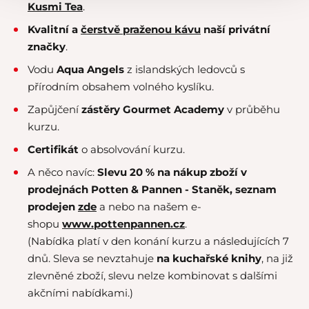
Kusmi Tea
.
Kvalitní a
čerstvě praženou kávu
naší privátní
značky
.
Vodu
Aqua Angels
z islandských ledovců s
přírodním obsahem volného kyslíku.
Zapůjčení
zástěry Gourmet Academy
v průběhu
kurzu.
Certifikát
o absolvování kurzu.
A něco navíc:
Slevu 20 % na nákup zboží v
prodejnách Potten & Pannen - Staněk,
seznam
prodejen
zde
a nebo na našem e-
shopu
www.pottenpannen.cz
.
(Nabídka platí v den konání kurzu a následujících 7
dnů. Sleva se nevztahuje
na kuchařské knihy
, na již
zlevněné zboží, slevu nelze kombinovat s dalšími
akčními nabídkami.)