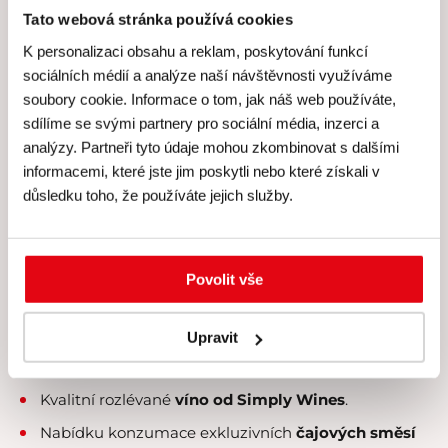
Tato webová stránka používá cookies
K personalizaci obsahu a reklam, poskytování funkcí
sociálních médií a analýze naší návštěvnosti využíváme
soubory cookie. Informace o tom, jak náš web používáte,
sdílíme se svými partnery pro sociální média, inzerci a
Cena všech kurzů zahrnuje
analýzy. Partneři tyto údaje mohou zkombinovat s dalšími
informacemi, které jste jim poskytli nebo které získali v
důsledku toho, že používáte jejich služby.
Cena všech našich kurzů
zahrnuje
Povolit vše
Skutečně
individuální péči
lektora a personálu –
kurzy koncipujeme pro
maximálně 8 účastníků
.
Upravit
Veškeré suroviny, u nichž klademe velký
důraz na
čerstvost a kvalitu
.
Kvalitní rozlévané
víno od Simply Wines
.
Nabídku konzumace exkluzivních
čajových směsí