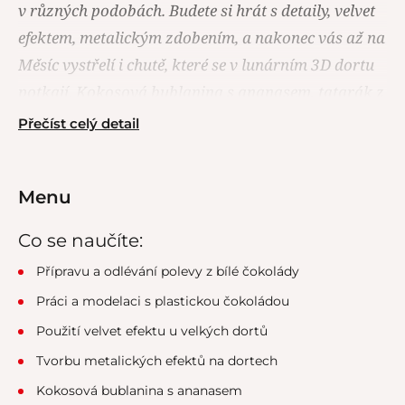
v různých podobách. Budete si hrát s detaily, velvet
efektem, metalickým zdobením, a nakonec vás až na
Měsíc vystřelí i chutě, které se v lunárním 3D dortu
potkají. Kokosová bublanina s ananasem, tatarák z
ananasu a bílého rumu a lehký kokosový
Přečíst celý detail
krém. Tohle bude intergalaktický zážitek!
Menu
Co se naučíte:
Přípravu a odlévání polevy z bílé čokolády
Práci a modelaci s plastickou čokoládou
Použití velvet efektu u velkých dortů
Tvorbu metalických efektů na dortech
Kokosová bublanina s ananasem