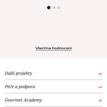
Všechna hodnocení
Další projekty
GOURMETACADEMY.SK
Péče a podpora
POTTENPANNEN.CZ
Obchodní podmínky
NOI RESTAURANT
Gourmet Academy
Časté dotazy
WE LOVE DOGS