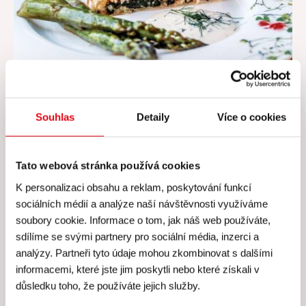
Losos pečený v listovém těstě se zeleným
chřestem a hořčično-koprovou omáčkou
Souhlas
Detaily
Více o cookies
Tato webová stránka používá cookies
K personalizaci obsahu a reklam, poskytování funkcí
sociálních médií a analýze naší návštěvnosti využíváme
soubory cookie. Informace o tom, jak náš web používáte,
sdílíme se svými partnery pro sociální média, inzerci a
analýzy. Partneři tyto údaje mohou zkombinovat s dalšími
informacemi, které jste jim poskytli nebo které získali v
důsledku toho, že používáte jejich služby.