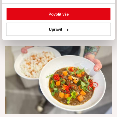
Povolit vše
Grilovaná chobotnice se sauce vierge a salátem
z pečené zeleniny
Upravit