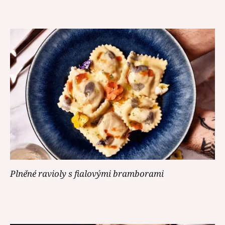
Plněné ravioly s fialovými bramborami