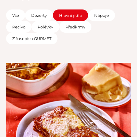
Vše
Dezerty
Hlavní jídla
Nápoje
Pečivo
Polévky
Předkrmy
Z časopisu GURMET