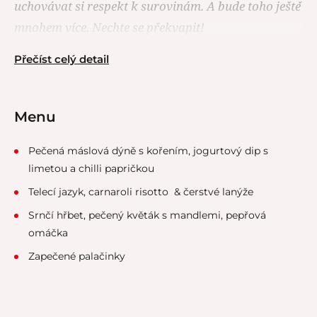
uchovávat si respekt k surovinám. A bude toho ještě
mnohem více. Nechte se překvapit!
Přečíst celý detail
Menu
Pečená máslová dýně s kořením, jogurtový dip s
limetou a chilli papričkou
Telecí jazyk, carnaroli risotto & čerstvé lanýže
Srnčí hřbet, pečený květák s mandlemi, pepřová
omáčka
Zapečené palačinky