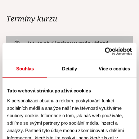
Termíny kurzu
V tuto chvíli nejsou vypsány žádné
termíny.
Souhlas
Detaily
Více o cookies
Tato webová stránka používá cookies
Cena všech kurzů zahrnuje
K personalizaci obsahu a reklam, poskytování funkcí
sociálních médií a analýze naší návštěvnosti využíváme
soubory cookie. Informace o tom, jak náš web používáte,
Cena všech našich kurzů
sdílíme se svými partnery pro sociální média, inzerci a
zahrnuje
analýzy. Partneři tyto údaje mohou zkombinovat s dalšími
informacemi, které jste jim poskytli nebo které získali v