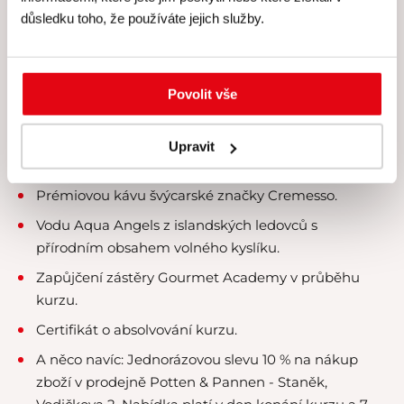
Skutečně individuální péči lektora a personálu –
důsledku toho, že používáte jejich služby.
kurzy koncipujeme pro maximálně 8 účastníků.
Veškeré suroviny, u nichž klademe velký důraz na
čerstvost a kvalitu.
Povolit vše
Kvalitní rozlévané víno.
Nabídku konzumace exkluzivních směsí ruských
Upravit
čajů Kusmi Tea.
Prémiovou kávu švýcarské značky Cremesso.
Vodu Aqua Angels z islandských ledovců s
přírodním obsahem volného kyslíku.
Zapůjčení zástěry Gourmet Academy v průběhu
kurzu.
Certifikát o absolvování kurzu.
A něco navíc:
Jednorázovou slevu 10 % na nákup
zboží v prodejně Potten & Pannen - Staněk,