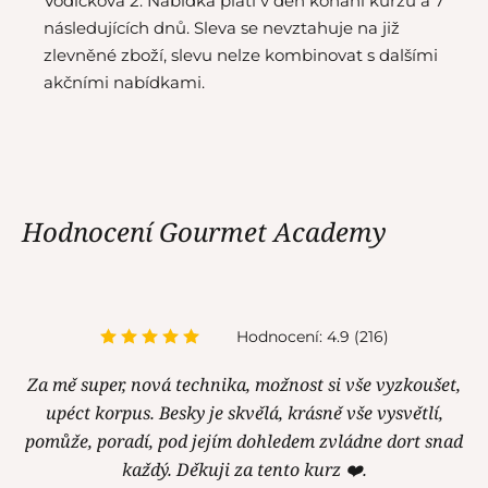
Vodičkova 2. Nabídka platí v den konání kurzu a 7
následujících dnů. Sleva se nevztahuje na již
zlevněné zboží, slevu nelze kombinovat s dalšími
akčními nabídkami.
Hodnocení Gourmet Academy
Hodnocení: 4.9 (216)
Za mě super, nová technika, možnost si vše vyzkoušet,
upéct korpus. Besky je skvělá, krásně vše vysvětlí,
pomůže, poradí, pod jejím dohledem zvládne dort snad
každý. Děkuji za tento kurz ❤️.