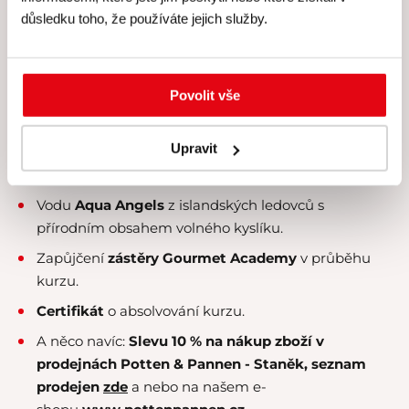
Veškeré suroviny, u nichž klademe velký
důraz na
důsledku toho, že používáte jejich služby.
čerstvost a kvalitu
.
Kvalitní rozlévané
víno od Simply Wines
.
Povolit vše
Nabídku konzumace exkluzivních
čajových směsí
Kusmi Tea
.
Upravit
Kvalitní a
čerstvě praženou kávu
naší privátní
značky
.
Vodu
Aqua Angels
z islandských ledovců s
přírodním obsahem volného kyslíku.
Zapůjčení
zástěry Gourmet Academy
v průběhu
kurzu.
Certifikát
o absolvování kurzu.
A něco navíc:
Slevu 10 % na nákup zboží v
prodejnách Potten & Pannen - Staněk,
seznam
prodejen
zde
a nebo na našem e-