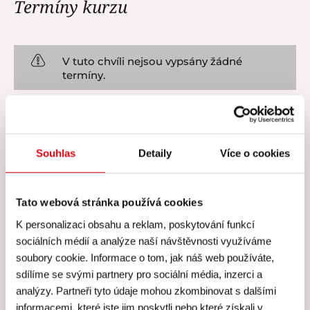
Termíny kurzu
V tuto chvíli nejsou vypsány žádné
termíny.
Souhlas
Detaily
Více o cookies
Cena všech kurzů zahrnuje
Tato webová stránka používá cookies
K personalizaci obsahu a reklam, poskytování funkcí
Cena všech našich kurzů
sociálních médií a analýze naší návštěvnosti využíváme
zahrnuje
soubory cookie. Informace o tom, jak náš web používáte,
sdílíme se svými partnery pro sociální média, inzerci a
Skutečně
individuální péči
lektora a personálu –
analýzy. Partneři tyto údaje mohou zkombinovat s dalšími
kurzy koncipujeme pro
maximálně 8 účastníků
.
informacemi, které jste jim poskytli nebo které získali v