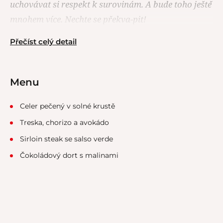
uchovávat si respekt k surovinám. A bude toho ještě
mnohem více. Nechte se překva-pit!
Přečíst celý detail
Menu
Celer pečený v solné krustě
Treska, chorizo a avokádo
Sirloin steak se salso verde
Čokoládový dort s malinami