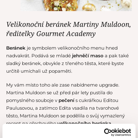
Velikonoční beránek Martiny Muldoon,
ředitelky Gourmet Academy
Beránek
je symbolem velikonočního menu hned
nadvakrát. Podává se mladé
jehněčí maso
a pak také
sladký beránek, obvykle z třeného těsta, které byste
určitě umíchali už popaměti.
My vám místo toho ale zase nabídneme upgrade.
Martina Muldoon se už před pár lety pustila do
pomyslného souboje v
pečení
s cukrářkou Editou
Paulusovou, a zatímco Edita vsadila na tvarohové
těsto, Martina Muldoon se podělila o svůj vymazlený
recept na ořechového
velikonočního beránka
.
Naprostá sváteční slast!