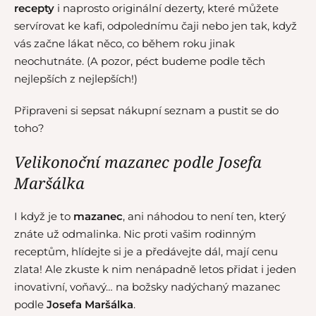
recepty
i naprosto originální dezerty, které můžete
servírovat ke kafi, odpolednímu čaji nebo jen tak, když
vás začne lákat něco, co během roku jinak
neochutnáte. (A pozor, péct budeme podle těch
nejlepších z nejlepších!)
Připraveni si sepsat nákupní seznam a pustit se do
toho?
Velikonoční mazanec podle Josefa
Maršálka
I když je to
mazanec
, ani náhodou to není ten, který
znáte už odmalinka. Nic proti vašim rodinným
receptům, hlídejte si je a předávejte dál, mají cenu
zlata! Ale zkuste k nim nenápadně letos přidat i jeden
inovativní, voňavý… na božsky nadýchaný mazanec
podle
Josefa Maršálka
.