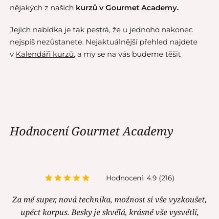
nějakých z našich
kurzů v Gourmet Academy.
Jejich nabídka je tak pestrá, že u jednoho nakonec
nejspíš nezůstanete. Nejaktuálnější přehled najdete
v
Kalendáři kurzů
, a my se na vás budeme těšit
Hodnocení Gourmet Academy
Hodnocení: 4.9 (216)
Hodnocení: 4.9 (216)
Za mě super, nová technika, možnost si vše vyzkoušet,
Kurz Kláry Řezníkové se mi velice líbil, vše proběhlo v
upéct korpus. Besky je skvělá, krásně vše vysvětlí,
klidu, žádný stres, recepty výborné, velmi chutné.