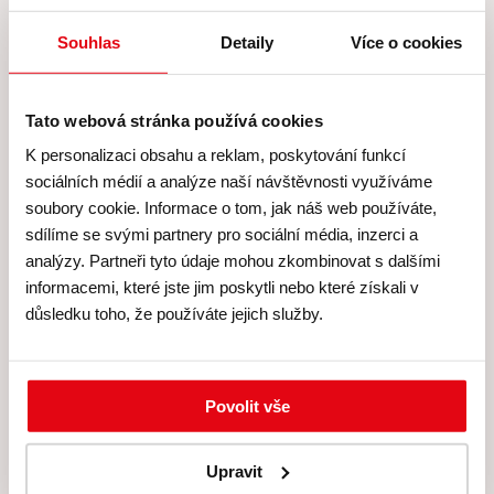
→ Potřebujete něco takového vyzkoušet, že ano?
Souhlas
Detaily
Více o cookies
Jen si to představíte, máte chuť? Na blogu
najdete článek
Souboj beránků
, a v něm recept,
který si zamilujete. (A vlastně si můžete upéct i
Tato webová stránka používá cookies
toho tvarohového!)
K personalizaci obsahu a reklam, poskytování funkcí
sociálních médií a analýze naší návštěvnosti využíváme
soubory cookie. Informace o tom, jak náš web používáte,
sdílíme se svými partnery pro sociální média, inzerci a
analýzy. Partneři tyto údaje mohou zkombinovat s dalšími
informacemi, které jste jim poskytli nebo které získali v
důsledku toho, že používáte jejich služby.
Povolit vše
Jarní malovaná roláda podle
fenomenální Besky
Upravit