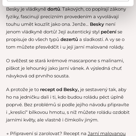
Besky je vládkyně
dortů
. Takových, co popírají zákony
fyziky, fascinují precizním provedením a vyvolávají
touhu umět kouzlit jako ona. Jenže…
Besky
není
jenom vládkyně dortů! Její autentický styl
pečení
se
propisuje do všech typů
dezertů
a sladkostí. A vy se o
tom můžete přesvědčit i u její jarní malované rolády.
O svěžest se stará krémové mascarpone s malinami,
piškot je lehounký jako jarní vánek. A výsledná chuť
návyková od prvního sousta.
A protože je to
recept od Besky,
je sestavený tak, aby
ho na jedničku dali i ti, kdo budou roládu péct úplně
poprvé. Bez problémů si podle jejího návodu připravíte
i „kreslicí“ bílkovou hmotu, s níž můžete roládu ozdobit
jarními květy, ale vlastně i čímkoliv jiným.
→ Připravení si zarolovat? Recept na
Jarní malovanou