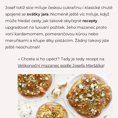
Josef totiž sice miluje českou cukrařinu i klasické chutě
spojené se
svátky jara
. Nicméně ještě víc miluje, když
může hledat cesty, jak takové obyčejné
recepty
upgradovat na luxusní požitek. Jeho mazanec proto
voní kardamomem, pomerančovou kůrou nebo
meruňkami a křupe díky pistáciím. Žádný takový jste
ještě neochutnali!
→ Chcete si ho upéct? Tady je tedy recept na
Velikonoční mazanec podle Josefa Maršálka
!