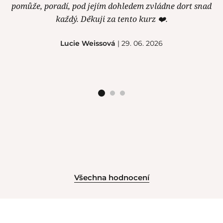
pomůže, poradí, pod jejím dohledem zvládne dort snad
Sachr úplně nej, takový jsem ještě nejedla. Paní Klára
je velice příjemná, vše perfektně připravené. Určitě
každý. Děkuji za tento kurz ❤️.
doporučuji navštívit její kurzy.
Lucie Weissová
| 29. 06. 2026
Dita Říha
| 29. 06. 2026
Všechna hodnocení