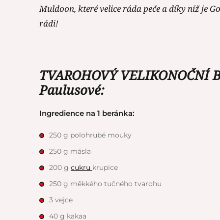
Muldoon, které velice ráda peče a díky níž je 
rádi!
TVAROHOVÝ VELIKONOČNÍ BE
Paulusové:
Ingredience na 1 beránka:
250 g polohrubé mouky
250 g másla
200 g
cukru
krupice
250 g měkkého tučného tvarohu
3 vejce
40 g kakaa