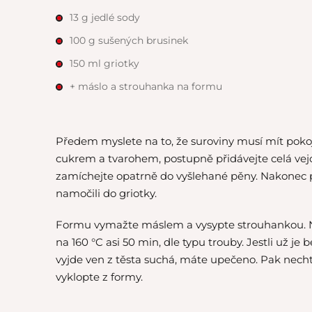
13 g jedlé sody
100 g sušených brusinek
150 ml griotky
+ máslo a strouhanka na formu
Předem myslete na to, že suroviny musí mít pokoj
cukrem a tvarohem, postupně přidávejte celá vejce
zamíchejte opatrně do vyšlehané pěny. Nakonec př
namočili do griotky.
Formu vymažte máslem a vysypte strouhankou. Nal
na 160 °C asi 50 min, dle typu trouby. Jestli už je
vyjde ven z těsta suchá, máte upečeno. Pak necht
vyklopte z formy.