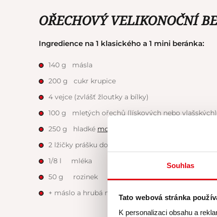
OŘECHOVÝ VELIKONOČNÍ BE
Ingredience na 1 klasického a 1 mini beránka:
140 g másla
200 g cukr krupice
4 vejce (zvlášť žloutky a bílky)
100 g mletých ořechů (lískových nebo vlašských)
250 g hladké
mouky
2 lžičky prášku do pečiva
1/8 l mléka
Souhlas
50 g rozinek
+ máslo a hrubá mouka na formu
Tato webová stránka použív
K personalizaci obsahu a rekla