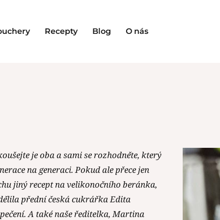
ouchery
Recepty
Blog
O nás
oušejte je oba a sami se rozhodněte, který
generace na generaci. Pokud ale přece jen
chu jiný recept na velikonočního beránka,
dělila přední česká cukrářka Edita
ečení. A také naše ředitelka, Martina