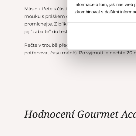
Informace o tom, jak náš web p
Máslo utřete s částí cukru, přidejte žloutky a naš
zkombinovat s dalšími informace
mouku s práškem do pečiva přidávejte střídavě 
promíchejte. Z bílků ušlehejte sníh se zbytkem c
jej “zabalte” do těsta.
Pečte v troubě předehřáte na 175 °C asi 50 minut
potřebovat času méně). Po vyjmutí je nechte 20 
Hodnocení Gourmet Ac