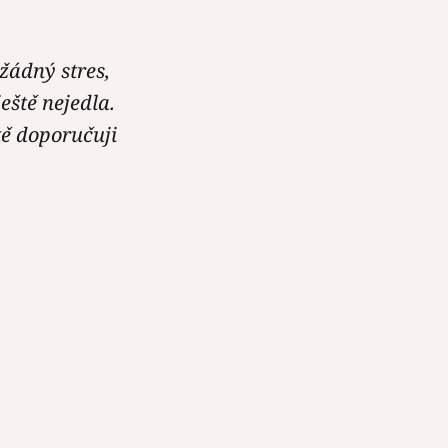
byl velmi milý
 žádný stres,
eště nejedla.
, tak pomohl.
tě doporučuji