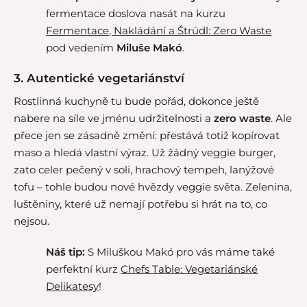
fermentace doslova nasát na kurzu
Fermentace, Nakládání a Štrúdl: Zero Waste
pod vedením
Miluše Makó
.
3. Autentické vegetariánství
Rostlinná kuchyně tu bude pořád, dokonce ještě
nabere na síle ve jménu udržitelnosti a
zero waste
. Ale
přece jen se zásadně změní: přestává totiž kopírovat
maso a hledá vlastní výraz. Už žádný veggie burger,
zato celer pečený v soli, hrachový tempeh, lanýžové
tofu – tohle budou nové hvězdy veggie světa. Zelenina,
luštěniny, které už nemají potřebu si hrát na to, co
nejsou.
Náš tip:
S Miluškou Makó pro vás máme také
perfektní kurz
Chefs Table: Vegetariánské
Delikatesy
!