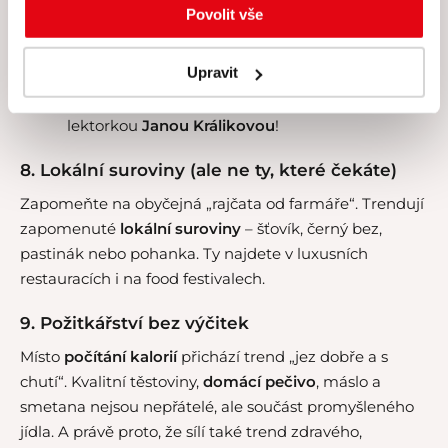
Harmonii střídá chuťová drzost. Vede hořkost, kyselost
Povolit vše
(zase díky fermentaci) a také extrémní
umami
.
Upravit
Náš tip:
Intenzivní chutě zažijete na vlastní kůži
i na našem kurzu
Asijská UMAMI v praxi
s
lektorkou
Janou Králikovou
!
8. Lokální suroviny (ale ne ty, které čekáte)
Zapomeňte na obyčejná „rajčata od farmáře“. Trendují
zapomenuté
lokální suroviny
– šťovík, černý bez,
pastinák nebo pohanka. Ty najdete v luxusních
restauracích i na food festivalech.
9. Požitkářství bez výčitek
Místo
počítání kalorií
přichází trend „jez dobře a s
chutí“. Kvalitní těstoviny,
domácí pečivo
, máslo a
smetana nejsou nepřátelé, ale součást promyšleného
jídla. A právě proto, že sílí také trend zdravého,