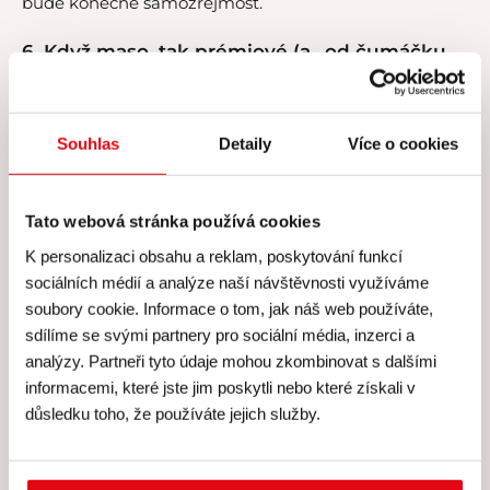
bude konečně samozřejmost.
6. Když maso, tak prémiové (a „od čumáčku
po ocásek“)
Maso
ustupuje v kvantitě a tlačí na kvalitu. Poptávka
sílí po těch opravdu výběrových druzích masa, jako je
Souhlas
Detaily
Více o cookies
wagyu, iberská vepřová pluma nebo stařené hovězí.
Trendy se stává zvěřina,
ryby
z udržitelných zdrojů a
Tato webová stránka používá cookies
drůbež z domácích chovů.
K personalizaci obsahu a reklam, poskytování funkcí
Náš tip:
Vyberte si kurz
Svíčková od špičky
sociálních médií a analýze naší návštěvnosti využíváme
k palci
a naučte se s Martinem Staňkem vytěžit
soubory cookie. Informace o tom, jak náš web používáte,
oblíbený kousek hovězího masa zatím
sdílíme se svými partnery pro sociální média, inzerci a
netušenými způsoby! Nebo to vidíte spíš na kurz
analýzy. Partneři tyto údaje mohou zkombinovat s dalšími
Pořádné maso!
s Josefem Křížkem?
informacemi, které jste jim poskytli nebo které získali v
důsledku toho, že používáte jejich služby.
7. Drzé chutě
Letos je čas přestat hledat jen přesně vyvážené chutě.