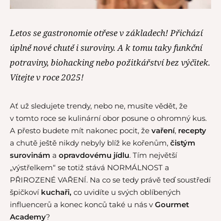
Letos se gastronomie otřese v základech! Přichází
úplně nové chutě i suroviny. A k tomu taky funkční
potraviny, biohacking nebo požitkářství bez výčitek.
Vítejte v roce 2025!
Ať už sledujete trendy, nebo ne, musíte vědět, že
v tomto roce se kulinární obor posune o ohromný kus.
A přesto budete mít nakonec pocit, že
vaření
,
recepty
a chutě ještě nikdy nebyly blíž ke kořenům,
čistým
surovinám
a
opravdovému jídlu
. Tím největší
„výstřelkem“ se totiž stává NORMÁLNOST a
PŘIROZENÉ VAŘENÍ. Na co se tedy právě teď soustředí
špičkoví
kuchaři,
co uvidíte u svých oblíbených
influencerů a konec konců také u nás v
Gourmet
Academy
?