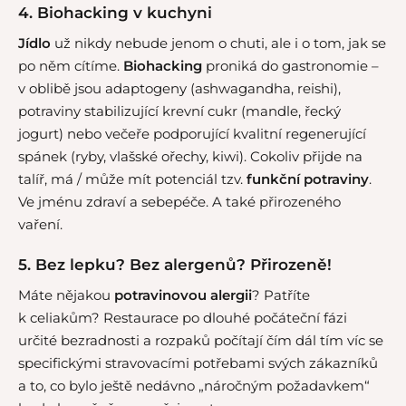
4. Biohacking v kuchyni
Jídlo
už nikdy nebude jenom o chuti, ale i o tom, jak se
po něm cítíme.
Biohacking
proniká do gastronomie –
v oblibě jsou adaptogeny (ashwagandha, reishi),
potraviny stabilizující krevní cukr (mandle, řecký
jogurt) nebo večeře podporující kvalitní regenerující
spánek (ryby, vlašské ořechy, kiwi). Cokoliv přijde na
talíř, má / může mít potenciál tzv.
funkční potraviny
.
Ve jménu zdraví a sebepéče. A také přirozeného
vaření.
5. Bez lepku? Bez alergenů? Přirozeně!
Máte nějakou
potravinovou alergii
? Patříte
k celiakům? Restaurace po dlouhé počáteční fázi
určité bezradnosti a rozpaků počítají čím dál tím víc se
specifickými stravovacími potřebami svých zákazníků
a to, co bylo ještě nedávno „náročným požadavkem“