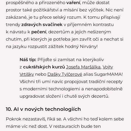
prospěšného a přirozeného
vaření
, může dostat
prostor také požitkářství a mlsání bez výčitek. Nic není
zakázané, je tu přece selský rozum. K tomu přispívají
trendy
zdravých svačinek
v příjemném kontrastu
k návratu k
pečení
, dezertům a jejich nešizeným
chutím, při kterých je potřeba jen zavřít oči a nechat si
na jazyku rozpustit zážitek hodný Nirvány!
Náš tip:
Přijďte si zamlsat na kterýkoliv
z
cukrářských kurzů
Josefa Maršálka
,
Vojty
Vrtišky
nebo
Dašky Tylčerové
alias SugarMAMA!
Všichni tři umí navíc propojovat tradiční recepty
s moderními technologiemi a nenapodobitelně
upgradovat složení i chutě svých dezertů.
10. AI v nových technologiích
Pokrok nezastavíš, říká se. A všichni ho teď kolem sebe
máme víc než dost. V restauracích bude ten