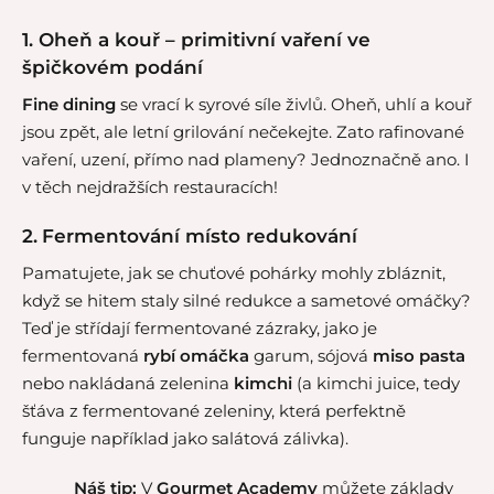
1. Oheň a kouř – primitivní vaření ve
špičkovém podání
Fine dining
se vrací k syrové síle živlů. Oheň, uhlí a kouř
jsou zpět, ale letní grilování nečekejte. Zato rafinované
vaření, uzení, přímo nad plameny? Jednoznačně ano. I
v těch nejdražších restauracích!
2.
Fermentování místo redukování
Pamatujete, jak se chuťové pohárky mohly zbláznit,
když se hitem staly silné redukce a sametové omáčky?
Teď je střídají fermentované zázraky, jako je
fermentovaná
rybí omáčka
garum, sójová
miso pasta
nebo nakládaná zelenina
kimchi
(a kimchi juice, tedy
šťáva z fermentované zeleniny, která perfektně
funguje například jako salátová zálivka).
Náš tip:
V
Gourmet Academy
můžete základy