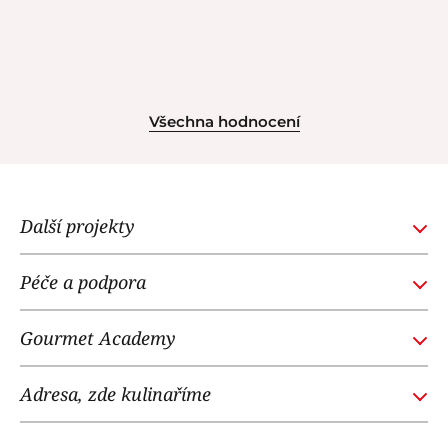
Všechna hodnocení
Další projekty
GOURMETACADEMY.SK
Péče a podpora
POTTENPANNEN.CZ
Obchodní podmínky
NOI RESTAURANT
Gourmet Academy
Časté dotazy
WE LOVE DOGS
O nás
Adresa, zde kulinaříme
Náš tým
Gourmet Academy
Kontakt