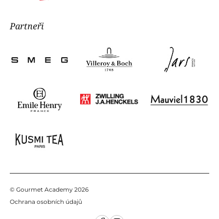
Navigovat
Partneři
Zákaznické oddělení
, poradíme Vám:
tel:
+420 725 855 200
e-mail:
info@gourmetacademy.cz
© Gourmet Academy 2026
Ochrana osobních údajů