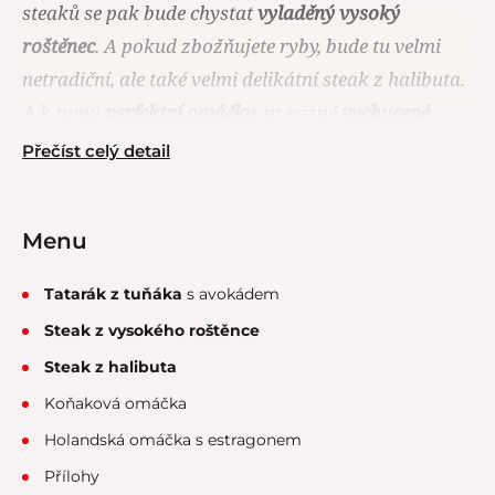
steaků se pak bude chystat
vyladěný vysoký
roštěnec
. A pokud zbožňujete ryby, bude tu velmi
netradiční, ale také velmi delikátní steak z halibuta.
A k tomu
perfektní omáčky
, precizně
vychucené
přílohy
, a i když už možná budete schopní jíst jen
Přečíst celý detail
očima, ještě pošírovaná hruška s čokoládou a
Sabayon krémem… No, nechte si chutnat!
Menu
Tatarák z tuňáka
s avokádem
Steak z vysokého roštěnce
Steak z halibuta
Koňaková omáčka
Holandská omáčka s estragonem
Přílohy