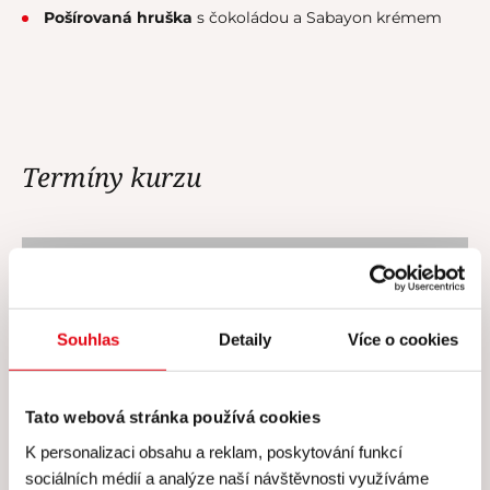
Pošírovaná hruška
s čokoládou a Sabayon krémem
Termíny kurzu
V tuto chvíli nejsou vypsány žádné
termíny.
Souhlas
Detaily
Více o cookies
Tato webová stránka používá cookies
K personalizaci obsahu a reklam, poskytování funkcí
Cena všech kurzů zahrnuje
sociálních médií a analýze naší návštěvnosti využíváme