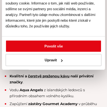
soubory cookie. Informace o tom, jak náš web používáte,
Cena všech našich kurzů
sdílíme se svými partnery pro sociální média, inzerci a
zahrnuje
analýzy. Partneři tyto údaje mohou zkombinovat s dalšími
informacemi, které jste jim poskytli nebo které získali v
důsledku toho, že používáte jejich služby.
Skutečně
individuální péči
lektora a personálu –
kurzy koncipujeme pro
maximálně 8 účastníků
.
Veškeré suroviny, u nichž klademe velký
důraz na
Povolit vše
čerstvost a kvalitu
.
Kvalitní rozlévané
víno od Simply Wines
.
Upravit
Nabídku konzumace exkluzivních
čajových směsí
Kusmi Tea
.
Kvalitní a
čerstvě praženou kávu
naší privátní
značky
.
Vodu
Aqua Angels
z islandských ledovců s
přírodním obsahem volného kyslíku.
Zapůjčení
zástěry Gourmet Academy
v průběhu