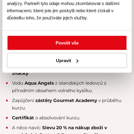
analýzy. Partneři tyto údaje mohou zkombinovat s dalšími
Skutečně
individuální péči
lektora a personálu –
informacemi, které jste jim poskytli nebo které získali v
kurzy koncipujeme pro
maximálně 8 účastníků
.
důsledku toho, že používáte jejich služby.
Veškeré suroviny, u nichž klademe velký
důraz na
čerstvost a kvalitu
.
Kvalitní rozlévané
víno od Simply Wines
.
Povolit vše
Nabídku konzumace exkluzivních
čajových směsí
Kusmi Tea
.
Upravit
Kvalitní a
čerstvě praženou kávu
naší privátní
značky
.
Vodu
Aqua Angels
z islandských ledovců s
přírodním obsahem volného kyslíku.
Zapůjčení
zástěry Gourmet Academy
v průběhu
kurzu.
Certifikát
o absolvování kurzu.
A něco navíc:
Slevu 20 % na nákup zboží v