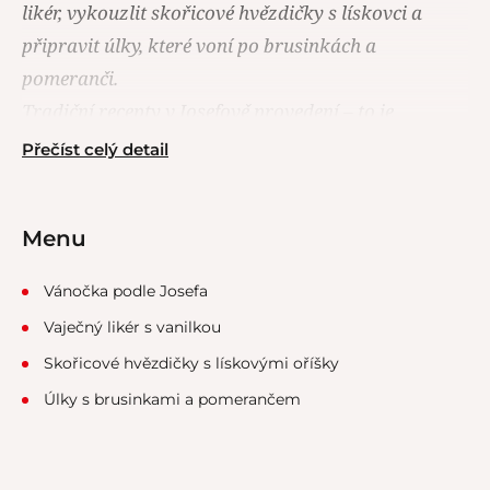
likér, vykouzlit skořicové hvězdičky s lískovci a
připravit úlky, které voní po brusinkách a
pomeranči.
Tradiční recepty v Josefově provedení – to je
Josefovo kouzlo Vánoc.
Přečíst celý detail
Menu
Vánočka podle Josefa
Vaječný likér s vanilkou
Skořicové hvězdičky s lískovými oříšky
Úlky s brusinkami a pomerančem