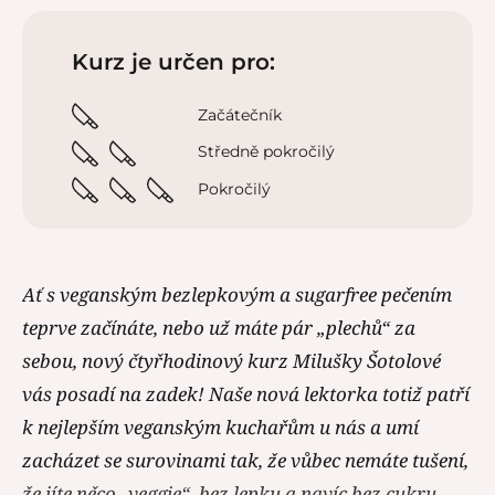
Kurz je určen pro:
Začátečník
Středně pokročilý
Pokročilý
Ať s veganským bezlepkovým a sugarfree pečením
teprve začínáte, nebo už máte pár „plechů“ za
sebou, nový čtyřhodinový kurz Milušky Šotolové
vás posadí na zadek! Naše nová lektorka totiž patří
k nejlepším veganským kuchařům u nás a umí
zacházet se surovinami tak, že vůbec nemáte tušení,
že jíte něco „veggie“, bez lepku a navíc bez cukru.