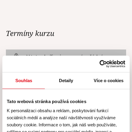
Termíny kurzu
V tuto chvíli nejsou vypsány žádné
termíny.
Souhlas
Detaily
Více o cookies
Tato webová stránka používá cookies
Cena všech kurzů zahrnuje
K personalizaci obsahu a reklam, poskytování funkcí
sociálních médií a analýze naší návštěvnosti využíváme
soubory cookie. Informace o tom, jak náš web používáte,
Cena všech našich kurzů
sdílíme se svými partnery pro sociální média, inzerci a