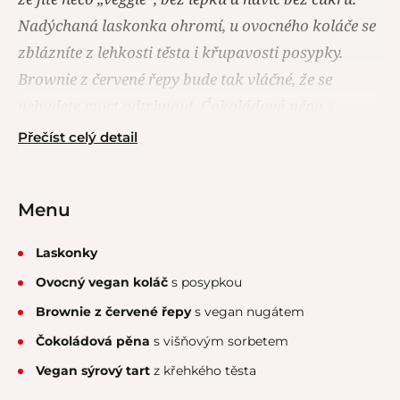
Nadýchaná laskonka ohromí, u ovocného koláče se
zblázníte z lehkosti těsta i křupavosti posypky.
Brownie z červené řepy bude tak vláčné, že se
nebudete moct odtrhnout. Čokoládová pěna s
pikantním višňovým sorbetem vám zamotá hlavu a
Přečíst celý detail
budete chtít prostě… ještě! A veganský sýrový tart z
křehkého těsta? Ta křehkost korpusu je
Menu
fenomenální. Stejně jako fantasticky krémová náplň,
která s korpusem skvěle kontrastuje...
Laskonky
Ovocný vegan koláč
s posypkou
Brownie z červené řepy
s vegan nugátem
Čokoládová pěna
s višňovým sorbetem
Vegan sýrový tart
z křehkého těsta