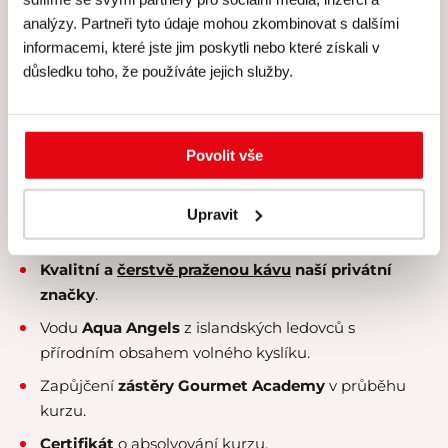
zahrnuje
analýzy. Partneři tyto údaje mohou zkombinovat s dalšími
informacemi, které jste jim poskytli nebo které získali v
Skutečně
individuální péči
lektora a personálu –
důsledku toho, že používáte jejich služby.
kurzy koncipujeme pro
maximálně 8 účastníků
.
Veškeré suroviny, u nichž klademe velký
důraz na
čerstvost a kvalitu
.
Povolit vše
Kvalitní rozlévané
víno od Simply Wines
.
Nabídku konzumace exkluzivních
čajových směsí
Upravit
Kusmi Tea
.
Kvalitní a
čerstvě praženou kávu
naší privátní
značky
.
Vodu
Aqua Angels
z islandských ledovců s
přírodním obsahem volného kyslíku.
Zapůjčení
zástěry Gourmet Academy
v průběhu
kurzu.
Certifikát
o absolvování kurzu.