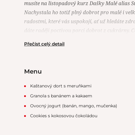
musíte na listopadový kurz Dašky Malé alias
Nachystala ho totiž plný dobrot pro malé i ve
radostmi, které vás uspokojí, ať už hledáte zdra
dáte raději poctivou porci dobrot z cukrárny. C
Přečíst celý detail
Menu
Kaštanový dort s meruňkami
Granola s banánem a kakaem
Ovocný jogurt (banán, mango, mučenka)
Cookies s kokosovou čokoládou