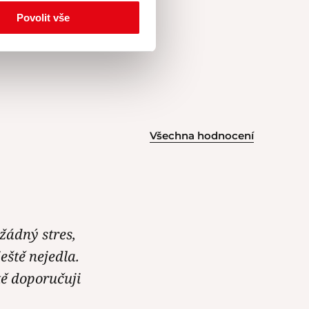
Povolit vše
Všechna hodnocení
 žádný stres,
eště nejedla.
tě doporučuji