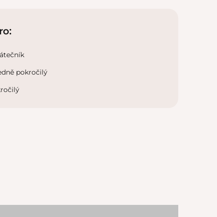
ro:
átečník
edně pokročilý
ročilý