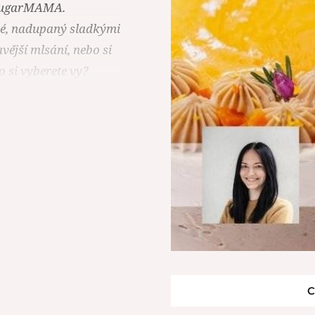
 SugarMAMA.
lké, nadupaný sladkými
vější mlsání, nebo si
o si vyberete vy?
C