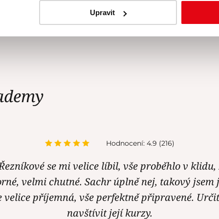
í značky
.
Upravit
írodním obsahem volného
ademy
Hodnocení: 4.9 (216)
ezníkové se mi velice líbil, vše proběhlo v klidu,
rné, velmi chutné. Sachr úplně nej, takový jsem j
e velice příjemná, vše perfektně připravené. Urči
navštívit její kurzy.