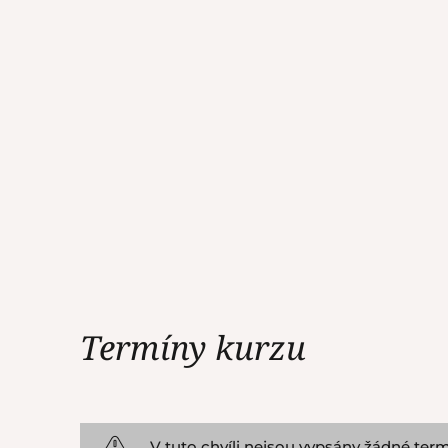
Termíny kurzu
V tuto chvíli nejsou vypsány žádné term