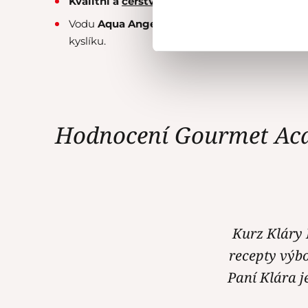
Kvalitní a
čerstvě praženou kávu
naší privátn
Vodu
Aqua Angels
z islandských ledovců s př
kyslíku.
Hodnocení Gourmet Ac
Kurz Kláry Ř
recepty výbo
Paní Klára j