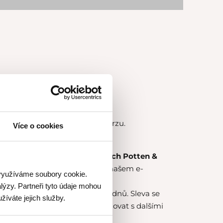
ourmet Academy
v průběhu kurzu.
Více o cookies
ní kurzu.
0 % na nákup zboží v prodejnách Potten &
nam prodejen
zde
a nebo na našem e-
 využíváme soubory cookie.
nnen.cz
.
lýzy. Partneři tyto údaje mohou
onání kurzu a následujících 14 dnů. Sleva se
žíváte jejich služby.
něné zboží, slevu nelze kombinovat s dalšími