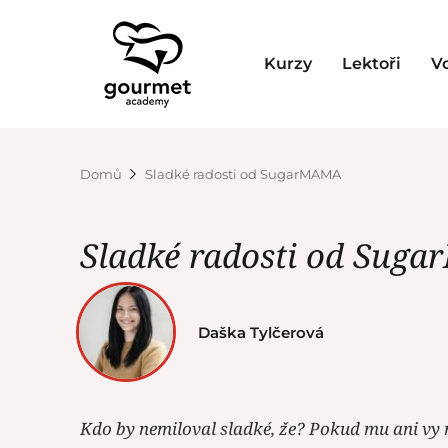
Kurzy
Lektoři
V
Domů
Sladké radosti od SugarMAMA
Sladké radosti od Sug
Daška Tylčerová
Kdo by nemiloval sladké, že? Pokud mu ani vy 