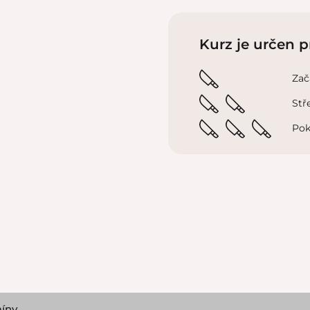
Kurz je určen p
Zač
Stř
Pok
íny.