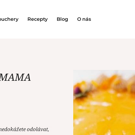
ouchery
Recepty
Blog
O nás
arMAMA
nedokážete odolávat,