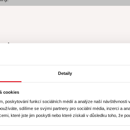
uje
zahrnuje
Zapůjčení
zástěry G
Detaily
Certifikát
o absolvová
u – kurzy koncipujeme
A něco navíc:
Slevu 1
á cookies
Pannen - Staněk,
sez
m, poskytování funkcí sociálních médií a analýze naší návštěvnosti
na čerstvost a kvalitu
.
shopu
www.pottenpa
oužíváte, sdílíme se svými partnery pro sociální média, inzerci a ana
(Nabídka platí v den k
mi, které jste jim poskytli nebo které získali v důsledku toho, že pou
nevztahuje na již zlev
měsí
Kusmi Tea
.
akčními nabídkami.)