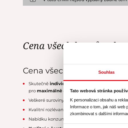
Cena všech kurzů zahrn
Cena všech našich kurzů 
Souhlas
Skutečně
individuální péči
lektora a personál
pro
maximálně 8 účastníků
.
Tato webová stránka použív
K personalizaci obsahu a rekla
Veškeré suroviny, u nichž klademe velký
důraz 
Informace o tom, jak náš web p
Kvalitní rozlévané
víno od Simply Wines
.
zkombinovat s dalšími informace
Nabídku konzumace exkluzivních
čajových s