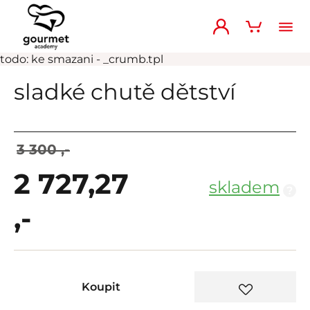
todo: ke smazani - _crumb.tpl
sladké chutě dětství
3 300 ,-
2 727,27
skladem
?
,-
Koupit