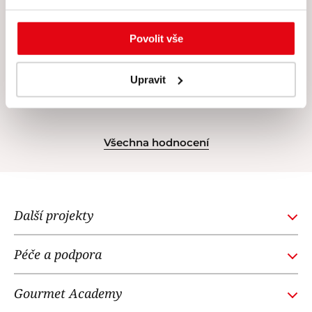
Povolit vše
Upravit
Všechna hodnocení
Další projekty
GOURMETACADEMY.SK
Péče a podpora
POTTENPANNEN.CZ
Obchodní podmínky
NOI RESTAURANT
Gourmet Academy
Časté dotazy