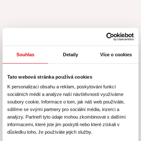
Hodnocení Gourmet Academy
Souhlas
Detaily
Více o cookies
Hodnocení: 4.9 (216)
Tato webová stránka používá cookies
Za mě super, nová technika, možnost si vše vyzkoušet,
K personalizaci obsahu a reklam, poskytování funkcí
upéct korpus. Besky je skvělá, krásně vše vysvětlí,
sociálních médií a analýze naší návštěvnosti využíváme
pomůže, poradí, pod jejím dohledem zvládne dort snad
soubory cookie. Informace o tom, jak náš web používáte,
každý. Děkuji za tento kurz ❤️.
sdílíme se svými partnery pro sociální média, inzerci a
analýzy. Partneři tyto údaje mohou zkombinovat s dalšími
Lucie Weissová
| 29. 06. 2026
informacemi, které jste jim poskytli nebo které získali v
důsledku toho, že používáte jejich služby.