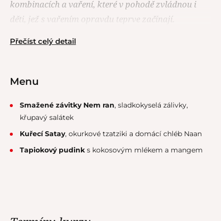
kombinacích a vaření, které v pohodě zvládnou i
děti, jež s vařením opravdu teprve začínají.
Přečíst celý detail
Menu
Smažené závitky Nem ran
, sladkokyselá zálivky,
křupavý salátek
Kuřecí Satay
, okurkové tzatziki a domácí chléb Naan
Tapiokový pudink
s kokosovým mlékem a mangem