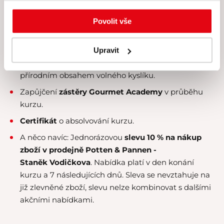
Veškeré suroviny, u nichž klademe velký
důraz na
čerstvost a kvalitu
.
Povolit vše
Nabídku konzumace exkluzivních
čajových směsí
Kusmi Tea
.
Upravit
Vodu
Aqua Angels
z islandských ledovců s
přírodním obsahem volného kyslíku.
Zapůjčení
zástěry Gourmet Academy
v průběhu
kurzu.
Certifikát
o absolvování kurzu.
A něco navíc:
Jednorázovou
slevu 10 % na nákup
zboží v prodejně Potten & Pannen -
Staněk
Vodičkova
. Nabídka platí v den konání
kurzu a 7 následujících dnů. Sleva se nevztahuje na
již zlevněné zboží, slevu nelze kombinovat s dalšími
akčními nabídkami.