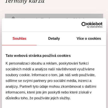
Termíny kurzu
V tuto chvíli nejsou vypsány žádné
termíny.
Souhlas
Detaily
Více o cookies
Tato webová stránka používá cookies
Cena všech kurzů zahrnuje
K personalizaci obsahu a reklam, poskytování funkcí
sociálních médií a analýze naší návštěvnosti využíváme
soubory cookie. Informace o tom, jak náš web používáte,
Cena všech našich kurzů
sdílíme se svými partnery pro sociální média, inzerci a
zahrnuje
analýzy. Partneři tyto údaje mohou zkombinovat s dalšími
informacemi, které jste jim poskytli nebo které získali v
Skutečně
individuální péči
lektora a personálu –
důsledku toho, že používáte jejich služby.
kurzy koncipujeme pro maximálně 8 účastníků.