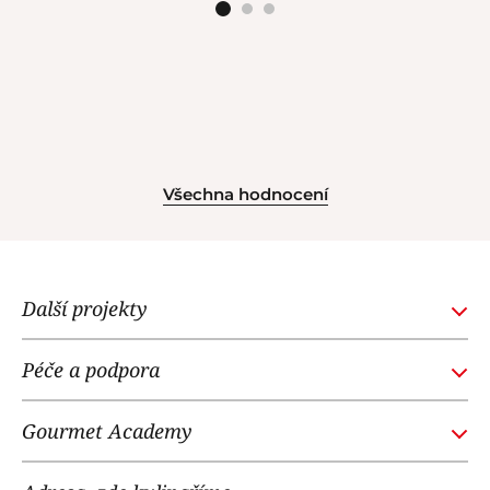
Všechna hodnocení
Další projekty
GOURMETACADEMY.SK
Péče a podpora
POTTENPANNEN.CZ
Obchodní podmínky
NOI RESTAURANT
Gourmet Academy
Časté dotazy
WE LOVE DOGS
O nás