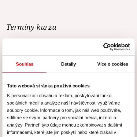
Termíny kurzu
V tuto chvíli nejsou vypsány žádné
termíny.
Souhlas
Detaily
Více o cookies
Tato webová stránka používá cookies
K personalizaci obsahu a reklam, poskytování funkcí
sociálních médií a analýze naší návštěvnosti využíváme
Cena všech kurzů zahrnuje
soubory cookie. Informace o tom, jak náš web používáte,
sdílíme se svými partnery pro sociální média, inzerci a
Cena všech našich kurzů
analýzy. Partneři tyto údaje mohou zkombinovat s dalšími
zahrnuje
informacemi, které jste jim poskytli nebo které získali v