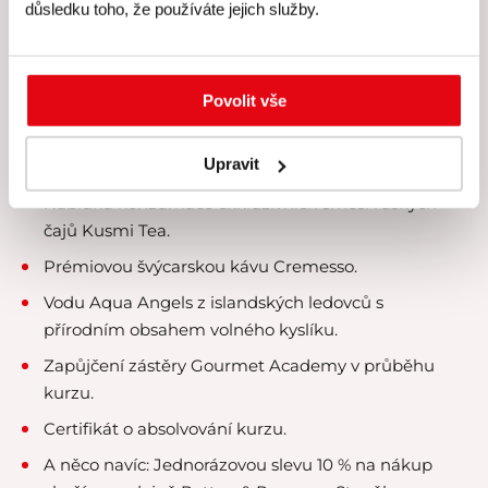
důsledku toho, že používáte jejich služby.
Skutečně individuální péči lektora a personálu –
kurzy koncipujeme pro maximálně 8 účastníků.
Povolit vše
Veškeré suroviny, u nichž klademe velký důraz na
čerstvost a kvalitu.
Upravit
Kvalitní rozlévané víno.
Nabídku konzumace exkluzivních směsí ruských
čajů Kusmi Tea.
Prémiovou švýcarskou kávu Cremesso.
Vodu Aqua Angels z islandských ledovců s
přírodním obsahem volného kyslíku.
Zapůjčení zástěry Gourmet Academy v průběhu
kurzu.
Certifikát o absolvování kurzu.
A něco navíc:
Jednorázovou slevu 10 % na nákup