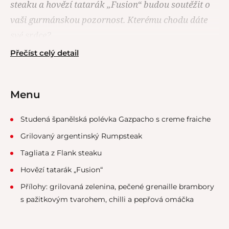
steaku a hovězí tatarák „Fusion“ budou soutěžit o
vaši gurmánskou pozornost. Kterému chodu dáte
své srdce?
Přečíst celý detail
Menu
Studená španělská polévka Gazpacho s creme fraiche
Grilovaný argentinský Rumpsteak
Tagliata z Flank steaku
Hovězí tatarák „Fusion“
Přílohy: grilovaná zelenina, pečené grenaille brambory
s pažitkovým tvarohem, chilli a pepřová omáčka