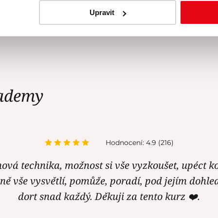
í značky
.
Upravit
írodním obsahem volného
ademy
Hodnocení: 4.9 (216)
nová technika, možnost si vše vyzkoušet, upéct ko
sně vše vysvětlí, pomůže, poradí, pod jejím dohl
dort snad každý. Děkuji za tento kurz ❤️.