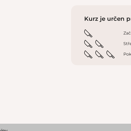
Kurz je určen p
Zač
Stř
Pok
íny.