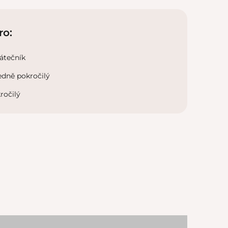
ro:
átečník
edně pokročilý
ročilý