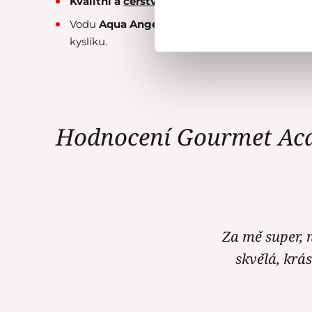
Kvalitní a
čerstvě praženou kávu
naší privátn
Vodu
Aqua Angels
z islandských ledovců s př
kyslíku.
Hodnocení Gourmet Ac
Za mě super, 
skvělá, krá