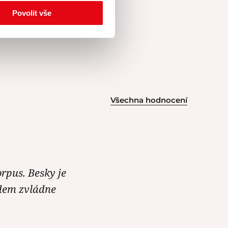
Povolit vše
Všechna hodnocení
rpus. Besky je
edem zvládne