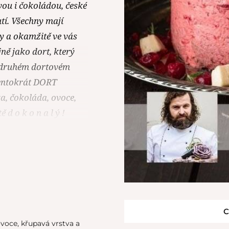
ávou i čokoládou, české
tí. Všechny mají
y a okamžitě ve vás
ně jako dort, který
s druhém dortovém
tentokrát DORT
a, čokoláda, ovoce,
d o k o n a l ý !
C
ovoce, křupavá vrstva a