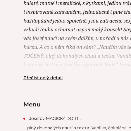
kulaté, matné i metalické, s kytkami, jedlou tr
i inspirované zahraničím, jednoduché i plné chu
každopádně jedno společné: jsou zatraceně sex
vzbudí touhu ochutnat aspoň malý kousek! Stej
vás Josef naučí na svém dalším, v pořadí u ná
kurzu. A co o něm říká on sám? „Naučím vás 
TOČENÝ, plný dokonalých chutí a textur. Vanilk
křupavá vrstva a Josefův signature look.“ Prostě 
Přečíst celý detail
Menu
Josefův MAGICKÝ DORT …
… plný dokonalých chutí a textur. Vanilka, čokoláda, 