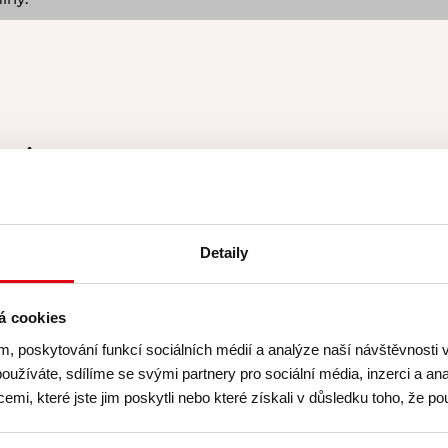
uje
zahrnuje
Zapůjčení
zástěry G
Detaily
Certifikát
o absolvová
u – kurzy koncipujeme
A něco navíc:
Slevu 1
á cookies
Pannen - Staněk,
sez
m, poskytování funkcí sociálních médií a analýze naší návštěvnosti
na čerstvost a kvalitu
.
shopu
www.pottenpa
oužíváte, sdílíme se svými partnery pro sociální média, inzerci a ana
(Nabídka platí v den k
mi, které jste jim poskytli nebo které získali v důsledku toho, že pou
nevztahuje na již zlev
měsí
Kusmi Tea
.
akčními nabídkami.)