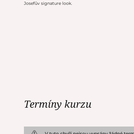
Josefův signature look.
Termíny kurzu
V tuto chvíli nejsou vypsány žádné term