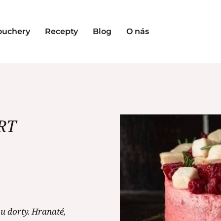
ouchery
Recepty
Blog
O nás
RT
u dorty. Hranaté,