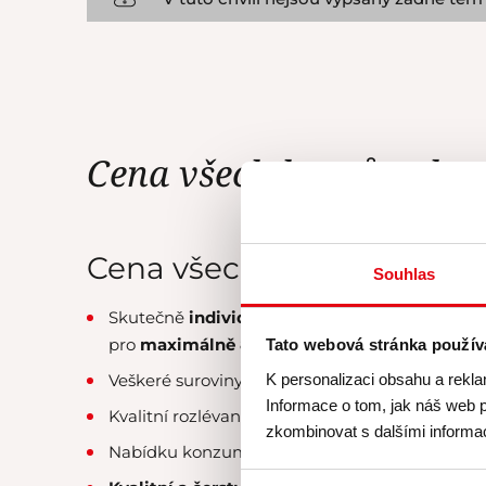
Cena všech kurzů zahrn
Cena všech našich kurzů 
Souhlas
Skutečně
individuální péči
lektora a personál
pro
maximálně 8 účastníků
.
Tato webová stránka použív
K personalizaci obsahu a rekla
Veškeré suroviny, u nichž klademe velký
důraz 
Informace o tom, jak náš web p
Kvalitní rozlévané
víno od Simply Wines
.
zkombinovat s dalšími informace
Nabídku konzumace exkluzivních
čajových s