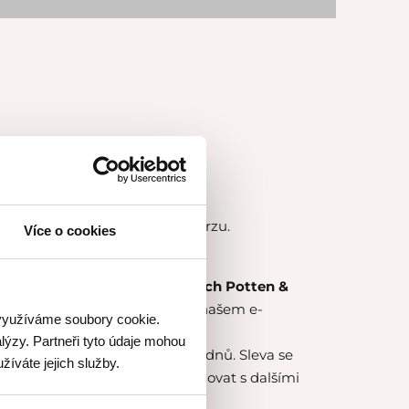
ourmet Academy
v průběhu kurzu.
Více o cookies
ní kurzu.
0 % na nákup zboží v prodejnách Potten &
nam prodejen
zde
a nebo na našem e-
 využíváme soubory cookie.
nnen.cz
.
lýzy. Partneři tyto údaje mohou
onání kurzu a následujících 14 dnů. Sleva se
žíváte jejich služby.
něné zboží, slevu nelze kombinovat s dalšími