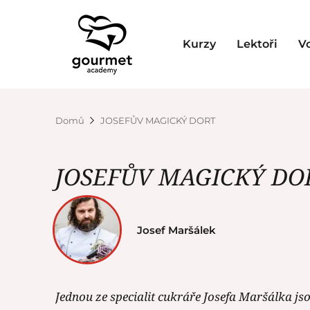
Kurzy
Lektoři
V
Domů
JOSEFŮV MAGICKÝ DORT
JOSEFŮV MAGICKÝ DO
Josef Maršálek
Jednou ze specialit cukráře Josefa Maršálka jso