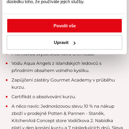
kurzy koncipujeme pro maximálně 8 účastníků.
důsledku toho, že používáte jejich služby.
Veškeré suroviny, u nichž klademe velký důraz na
čerstvost a kvalitu.
Povolit vše
Kvalitní rozlévané víno.
Nabídku konzumace exkluzivních směsí ruských
Upravit
čajů Kusmi Tea.
Prémiovou švýcarskou kávu Cremesso.
Vodu Aqua Angels z islandských ledovců s
přírodním obsahem volného kyslíku.
Zapůjčení zástěry Gourmet Academy v průběhu
kurzu.
Certifikát o absolvování kurzu.
A něco navíc:
Jednorázovou slevu 10 % na nákup
zboží v prodejně Potten & Pannen - Staněk,
KitchenAid Concept store Vodičkova 2. Nabídka
platí v den konání kurzu a 7 následujících dnů. Sleva