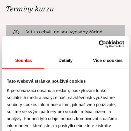
Termíny kurzu
V tuto chvíli nejsou vypsány žádné
termíny.
Souhlas
Detaily
Více o cookies
Tato webová stránka používá cookies
Cena všech kurzů zahrnuje
K personalizaci obsahu a reklam, poskytování funkcí
sociálních médií a analýze naší návštěvnosti využíváme
Cena všech našich kurzů
soubory cookie. Informace o tom, jak náš web používáte,
zahrnuje
sdílíme se svými partnery pro sociální média, inzerci a
analýzy. Partneři tyto údaje mohou zkombinovat s dalšími
Skutečně individuální péči lektora a personálu –
informacemi, které jste jim poskytli nebo které získali v