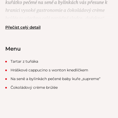
kuřátko pečené na seně a bylinkách vás přesune k
hranici vysoké gastronomie a čokoládový crème
brûlée to všechno celé parádně sladce „dořekne“…
Přečíst celý detail
Menu
Tartar z tuňáka
Hráškové cappucino s wonton knedlíčkem
Na seně a bylinkách pečené baby kuře „supreme“
Čokoládový crème brûlée