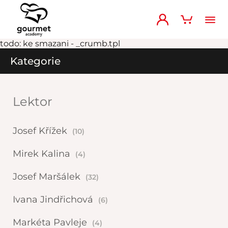
todo: ke smazani - _crumb.tpl
Kategorie
Lektor
Josef Křížek
(10)
Mirek Kalina
(4)
Josef Maršálek
(32)
Ivana Jindřichová
(6)
Markéta Pavleje
(4)