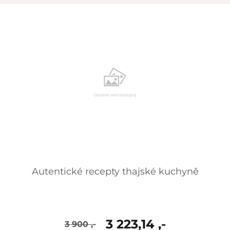
skladem
Autentické recepty thajské kuchyně
3 223,14 ,-
3 900 ,-