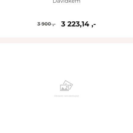
Davídkem
3 223,14 ,-
3 900 ,-
skladem