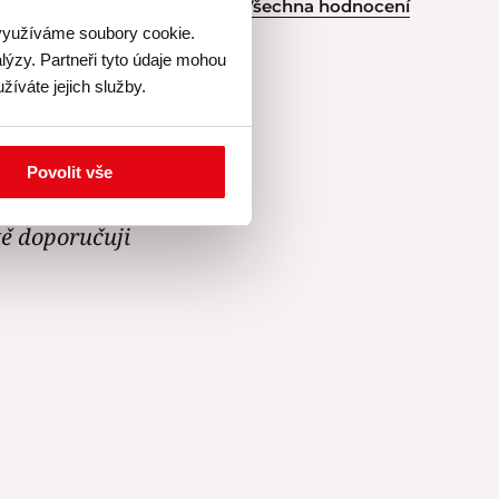
Všechna hodnocení
 využíváme soubory cookie.
lýzy. Partneři tyto údaje mohou
žíváte jejich služby.
 žádný stres,
Povolit vše
eště nejedla.
tě doporučuji