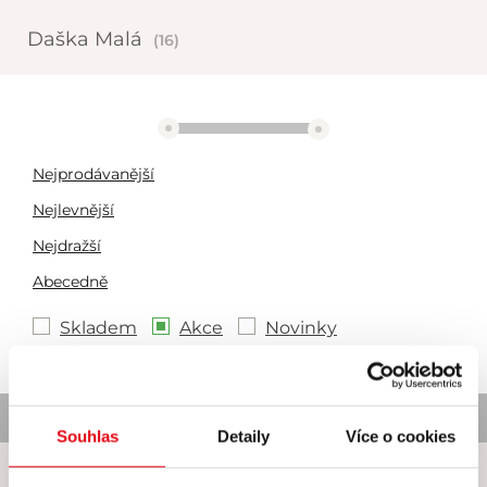
Daška Malá
(16)
2892 Kč
3224 Kč
Nejprodávanější
Nejlevnější
Nejdražší
Abecedně
Skladem
Akce
Novinky
Nebyl nalezen žádný produkt
Souhlas
Detaily
Více o cookies