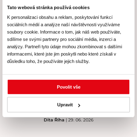
Tato webová stránka používá cookies
K personalizaci obsahu a reklam, poskytování funkcí
sociálních médií a analýze naší návštěvnosti využíváme
Hodnocení Gourmet Academy
soubory cookie. Informace o tom, jak náš web používáte,
sdílíme se svými partnery pro sociální média, inzerci a
analýzy. Partneři tyto údaje mohou zkombinovat s dalšími
informacemi, které jste jim poskytli nebo které získali v
Hodnocení: 4.9 (216)
důsledku toho, že používáte jejich služby.
Kurz Kláry Řezníkové se mi velice líbil, vše proběhlo v
klidu, žádný stres, recepty výborné, velmi chutné.
Povolit vše
Sachr úplně nej, takový jsem ještě nejedla. Paní Klára
je velice příjemná, vše perfektně připravené. Určitě
doporučuji navštívit její kurzy.
Upravit
Dita Říha
| 29. 06. 2026