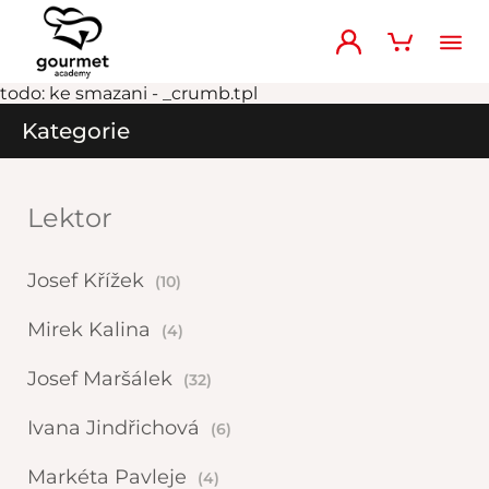
todo: ke smazani - _crumb.tpl
Kategorie
Lektor
Josef Křížek
(10)
Mirek Kalina
(4)
Josef Maršálek
(32)
Ivana Jindřichová
(6)
Markéta Pavleje
(4)