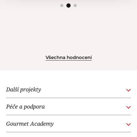
Všechna hodnocení
Další projekty
GOURMETACADEMY.SK
Péče a podpora
POTTENPANNEN.CZ
Obchodní podmínky
NOI RESTAURANT
Gourmet Academy
Časté dotazy
WE LOVE DOGS
O nás