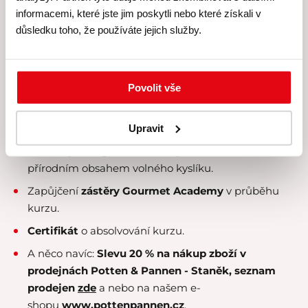
Veškeré suroviny, u nichž klademe velký
důraz na
informacemi, které jste jim poskytli nebo které získali v
čerstvost a kvalitu
.
důsledku toho, že používáte jejich služby.
Kvalitní rozlévané
víno od Simply Wines
.
Nabídku konzumace exkluzivních
čajových směsí
Povolit vše
Kusmi Tea
.
Kvalitní a
čerstvě praženou kávu
naší privátní
Upravit
značky
.
Vodu
Aqua Angels
z islandských ledovců s
přírodním obsahem volného kyslíku.
Zapůjčení
zástěry Gourmet Academy
v průběhu
kurzu.
Certifikát
o absolvování kurzu.
A něco navíc:
Slevu 20 % na nákup zboží v
prodejnách Potten & Pannen - Staněk,
seznam
prodejen
zde
a nebo na našem e-
shopu
www.pottenpannen.cz
.