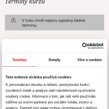
Termíny kurzu
V tuto chvíli nejsou vypsány žádné
termíny.
Souhlas
Detaily
Více o cookies
Cena všech kurzů zahrnuje
Tato webová stránka používá cookies
Cena všech našich kurzů
K personalizaci obsahu a reklam, poskytování funkcí
zahrnuje
sociálních médií a analýze naší návštěvnosti využíváme
soubory cookie. Informace o tom, jak náš web používáte,
Skutečně
individuální péči
lektora a personálu –
sdílíme se svými partnery pro sociální média, inzerci a
kurzy koncipujeme pro
maximálně 8 účastníků
.
analýzy. Partneři tyto údaje mohou zkombinovat s dalšími