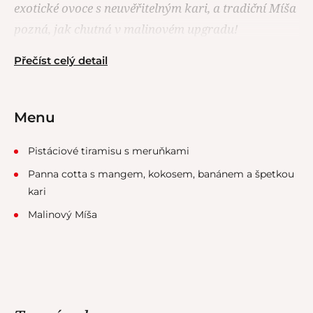
exotické ovoce s neuvěřitelným kari, a tradiční Míša
pozná, jak chutná v malinovém upgradu!
Přečíst celý detail
Menu
Pistáciové tiramisu s meruňkami
Panna cotta s mangem, kokosem, banánem a špetkou
kari
Malinový Míša