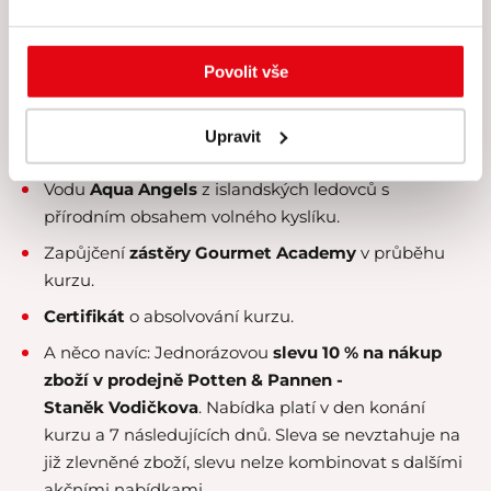
kurzy koncipujeme pro maximálně 8 účastníků.
Veškeré suroviny, u nichž klademe velký
důraz na
Povolit vše
čerstvost a kvalitu
.
Nabídku konzumace exkluzivních
čajových směsí
Upravit
Kusmi Tea
.
Vodu
Aqua Angels
z islandských ledovců s
přírodním obsahem volného kyslíku.
Zapůjčení
zástěry Gourmet Academy
v průběhu
kurzu.
Certifikát
o absolvování kurzu.
A něco navíc: Jednorázovou
slevu 10 % na nákup
zboží v prodejně Potten & Pannen -
Staněk
Vodičkova
. Nabídka platí v den konání
kurzu a 7 následujících dnů. Sleva se nevztahuje na
již zlevněné zboží, slevu nelze kombinovat s dalšími
akčními nabídkami.