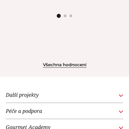
Všechna hodnocení
Další projekty
GOURMETACADEMY.SK
Péče a podpora
POTTENPANNEN.CZ
Obchodní podmínky
NOI RESTAURANT
Gourmet Academy