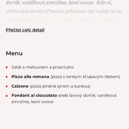
dortík, vanilková zmrzlina, lesní ovoce. Kdo ví,
třeba vám domů přinesou ochutnat. Ale raději na to
nespoléhejte! Tady se po všem vždycky jen zapráší…
Přečíst celý detail
Menu
Salát s melounem a prosciutto
Pizza alla romana
(pizza s tenkým křupavým těstem)
Calzone
(pizza plněná sýrem a šunkou)
Fondant al cioccolato
aneb lávový dortík, vanilková
zmrzlina, lesní ovoce