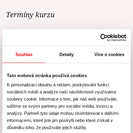
Termíny kurzu
V tuto chvíli nejsou vypsány žádné
termíny.
Souhlas
Detaily
Více o cookies
Tato webová stránka používá cookies
K personalizaci obsahu a reklam, poskytování funkcí
Cena všech kurzů zahrnuje
sociálních médií a analýze naší návštěvnosti využíváme
soubory cookie. Informace o tom, jak náš web používáte,
sdílíme se svými partnery pro sociální média, inzerci a
Cena všech našich kurzů
analýzy. Partneři tyto údaje mohou zkombinovat s dalšími
zahrnuje
informacemi, které jste jim poskytli nebo které získali v
důsledku toho, že používáte jejich služby.
Skutečně
individuální péči
lektora a personálu –