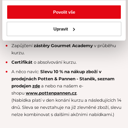
Kusmi Tea
.
Povolit vše
Kvalitní a
čerstvě praženou kávu
naší privátní
značky
.
Vodu
Aqua Angels
z islandských ledovců s
Upravit
přírodním obsahem volného kyslíku.
Zapůjčení
zástěry Gourmet Academy
v průběhu
kurzu.
Certifikát
o absolvování kurzu.
A něco navíc:
Slevu 10 % na nákup zboží v
prodejnách Potten & Pannen - Staněk,
seznam
prodejen
zde
a nebo na našem e-
shopu
www.pottenpannen.cz
.
(Nabídka platí v den konání kurzu a následujících 14
dnů. Sleva se nevztahuje na již zlevněné zboží, slevu
nelze kombinovat s dalšími akčními nabídkami.)