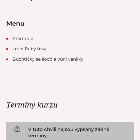
Menu
Kremrole
Letní Ruby řezy
Buchtičky se šodó a vůní vanilky
Termíny kurzu
V tuto chvíli nejsou vypsány žádné
termíny.