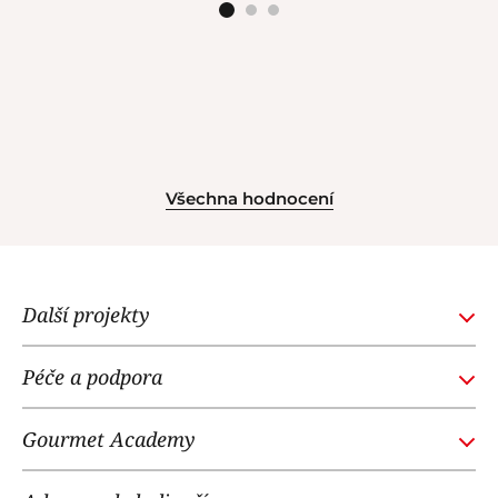
Všechna hodnocení
Další projekty
GOURMETACADEMY.SK
Péče a podpora
POTTENPANNEN.CZ
Obchodní podmínky
NOI RESTAURANT
Gourmet Academy
Časté dotazy
WE LOVE DOGS
O nás