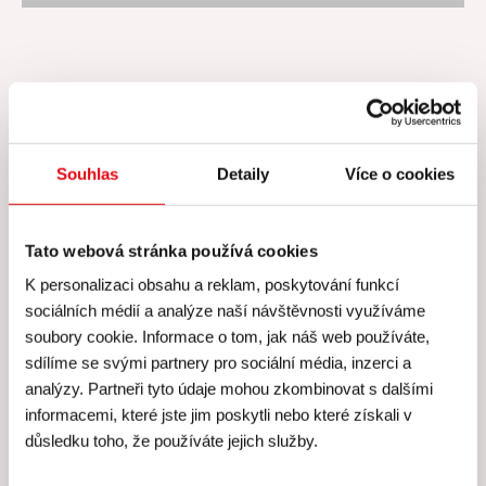
Cena všech kurzů zahrnuje
Souhlas
Detaily
Více o cookies
Cena všech našich kurzů
zahrnuje
Tato webová stránka používá cookies
K personalizaci obsahu a reklam, poskytování funkcí
Skutečně
individuální péči
lektora a personálu –
sociálních médií a analýze naší návštěvnosti využíváme
kurzy koncipujeme pro
maximálně 8 účastníků
.
soubory cookie. Informace o tom, jak náš web používáte,
sdílíme se svými partnery pro sociální média, inzerci a
Veškeré suroviny, u nichž klademe velký
důraz na
analýzy. Partneři tyto údaje mohou zkombinovat s dalšími
čerstvost a kvalitu
.
informacemi, které jste jim poskytli nebo které získali v
Kvalitní rozlévané
víno od Simply Wines
.
důsledku toho, že používáte jejich služby.
Nabídku konzumace exkluzivních
čajových směsí