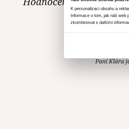
Hodnocení Gourmet Ac
K personalizaci obsahu a rekla
Informace o tom, jak náš web p
zkombinovat s dalšími informace
Kurz Kláry Ř
recepty výbo
Paní Klára j