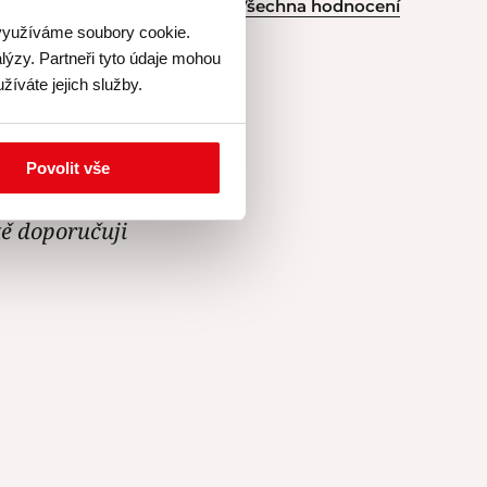
Všechna hodnocení
 využíváme soubory cookie.
lýzy. Partneři tyto údaje mohou
žíváte jejich služby.
 žádný stres,
Povolit vše
eště nejedla.
tě doporučuji