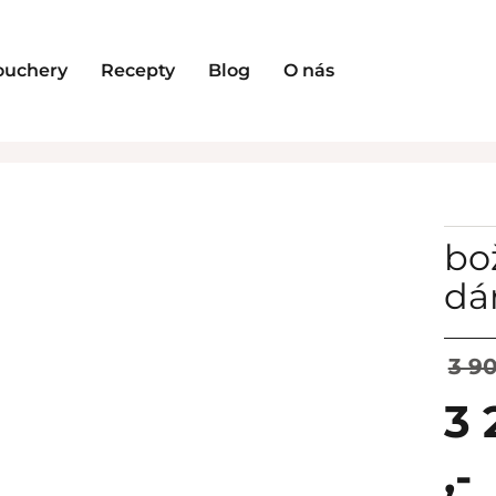
ouchery
Recepty
Blog
O nás
bo
dá
3 90
3 
,-