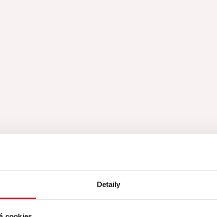
Detaily
á cookies