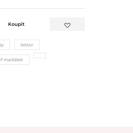
Koupit
zy
lektor
ef maršálek