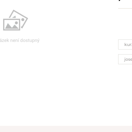
kur
jos