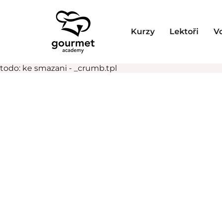
Kurzy
Lektoři
V
todo: ke smazani - _crumb.tpl