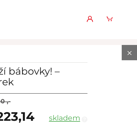
ží bábovky! –
rek
0 ,-
223,14
skladem
?