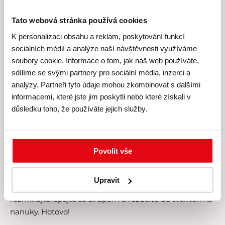
ovlivní asi rýžový, kdyby vám na tom záleželo. Jinak se
nebojte přihodit i
lístky máty
nebo meduňky, krásně
Tato webová stránka používá cookies
sorbet
osvěží.
K personalizaci obsahu a reklam, poskytování funkcí
sociálních médií a analýze naší návštěvnosti využíváme
Nanuky pro náročné
soubory cookie. Informace o tom, jak náš web používáte,
sdílíme se svými partnery pro sociální média, inzerci a
analýzy. Partneři tyto údaje mohou zkombinovat s dalšími
Pokud máte raději rafinované chutě, podívejte se na
informacemi, které jste jim poskytli nebo které získali v
stránky naší lektorky Markéty Pavleje:
důsledku toho, že používáte jejich služby.
www.kitchenette.cz
. Markéta má v zásobě hned
několik fantastických nanuků, tzv. popsicles! Tak třeba
broskvový nanuk
s badyánem a vanilkou! Smíchejte
200 g třtinového cukru s 200 ml vody a svařte je na
Povolit vše
sirup, kterým nanuky dosladíte. Jako koření přidejte do
sirupu
vanilkový lusk
a hvězdičku badyánu, až bude
Upravit
sirup hotový, vyndejte je.
Broskve
(asi 350 g)
rozmixujte, spojte se sirupem a rozdělte do tvořítek na
nanuky. Hotovo!