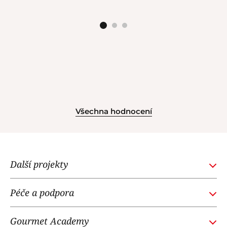
Všechna hodnocení
Další projekty
GOURMETACADEMY.SK
Péče a podpora
POTTENPANNEN.CZ
Obchodní podmínky
NOI RESTAURANT
Gourmet Academy