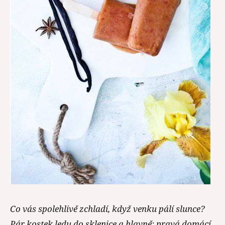
Co vás spolehlivě zchladí, když venku pálí slunce?
Pár kostek ledu do sklenice a hlavně: pravá domácí