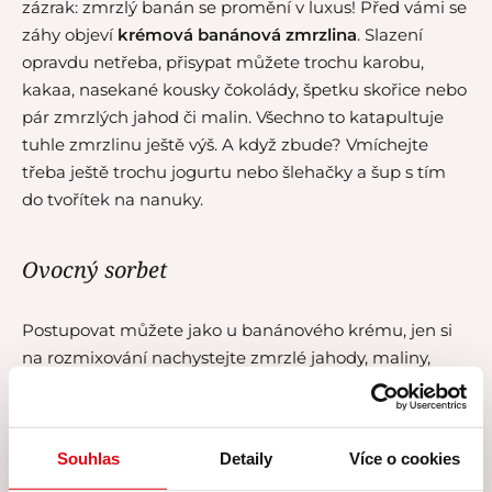
zázrak: zmrzlý banán se promění v luxus! Před vámi se
záhy objeví
krémová banánová zmrzlina
. Slazení
opravdu netřeba, přisypat můžete trochu karobu,
kakaa, nasekané kousky čokolády, špetku skořice nebo
pár zmrzlých jahod či malin. Všechno to katapultuje
tuhle zmrzlinu ještě výš. A když zbude? Vmíchejte
třeba ještě trochu jogurtu nebo šlehačky a šup s tím
do tvořítek na nanuky.
Ovocný sorbet
Postupovat můžete jako u banánového krému, jen si
na rozmixování nachystejte zmrzlé jahody, maliny,
ostružiny či borůvky. Aby vám
ovocný sorbet
opravdu
chutnal, tentokrát bude dobré jej při mixování dosladit
– nejlepší jsou tekuté sirupy: agávový, javorový, rýžový,
Souhlas
Detaily
Více o cookies
datlový. Každý chutná trochu jinak, ale nejméně chuť