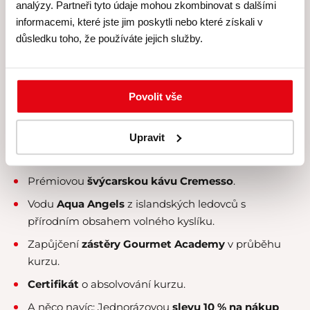
zahrnuje
analýzy. Partneři tyto údaje mohou zkombinovat s dalšími
informacemi, které jste jim poskytli nebo které získali v
Skutečně
individuální péči
lektora a personálu –
důsledku toho, že používáte jejich služby.
kurzy koncipujeme pro maximálně 8 účastníků.
Veškeré suroviny, u nichž klademe velký
důraz na
čerstvost a kvalitu
.
Povolit vše
Kvalitní rozlévané
víno
.
Upravit
Nabídku konzumace exkluzivních
čajových směsí
Kusmi Tea
.
Prémiovou
švýcarskou kávu Cremesso
.
Vodu
Aqua Angels
z islandských ledovců s
přírodním obsahem volného kyslíku.
Zapůjčení
zástěry Gourmet Academy
v průběhu
kurzu.
Certifikát
o absolvování kurzu.
A něco navíc:
Jednorázovou
slevu 10 % na nákup