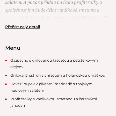
salátem. A pozor, přijdou na řadu profiterolky a
společnost jim bude dělat vanilková smetana a
čerstvé jahody. Lahody, dobroty a báječná party. To
si nemůžete nechat ujít!
Přečíst celý detail
Menu
Gazpacho s grilovanou krevetou a petrželkovým
olejem
Grilovaný pstruh s chřestem a holandskou omáčkou
Hovězí pupek v pikantní marinádě s thajským
nudlovým salátem
Profiterolky s vanilkovou smetanou a čerstvými
jahodami