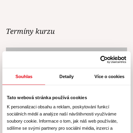
Termíny kurzu
V tuto chvíli nejsou vypsány žádné
termíny.
Souhlas
Detaily
Více o cookies
Tato webová stránka používá cookies
Cena všech kurzů zahrnuje
K personalizaci obsahu a reklam, poskytování funkcí
sociálních médií a analýze naší návštěvnosti využíváme
soubory cookie. Informace o tom, jak náš web používáte,
Cena všech našich kurzů
sdílíme se svými partnery pro sociální média, inzerci a