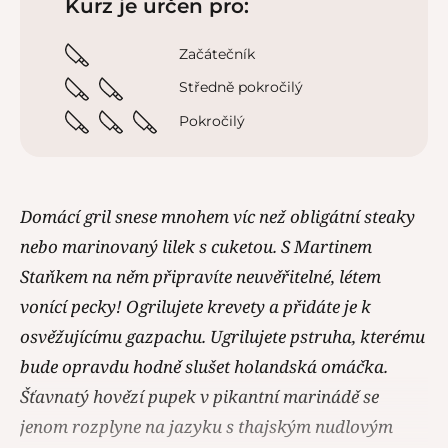
Kurz je určen pro:
Začátečník
Středně pokročilý
Pokročilý
Domácí gril snese mnohem víc než obligátní steaky
nebo marinovaný lilek s cuketou. S Martinem
Staňkem na něm připravíte neuvěřitelné, létem
vonící pecky! Ogrilujete krevety a přidáte je k
osvěžujícímu gazpachu. Ugrilujete pstruha, kterému
bude opravdu hodně slušet holandská omáčka.
Šťavnatý hovězí pupek v pikantní marinádě se
jenom rozplyne na jazyku s thajským nudlovým