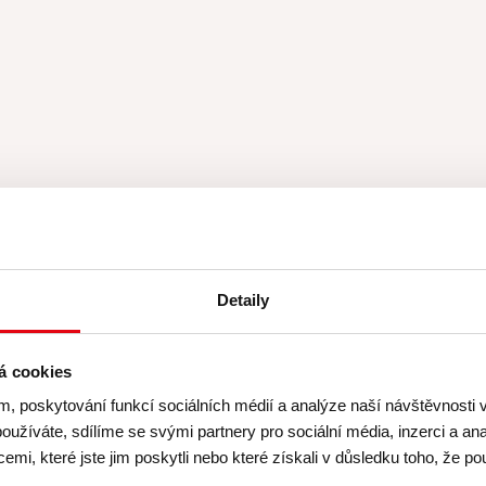
ademy
Detaily
Hodnocení: 4.9 (216)
á cookies
m, poskytování funkcí sociálních médií a analýze naší návštěvnosti
ezníkové se mi velice líbil, vše proběhlo v klidu,
oužíváte, sdílíme se svými partnery pro sociální média, inzerci a ana
rné, velmi chutné. Sachr úplně nej, takový jsem j
mi, které jste jim poskytli nebo které získali v důsledku toho, že pou