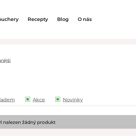
ouchery
Recepty
Blog
O nás
nější
ladem
Akce
Novinky
l nalezen žádný produkt