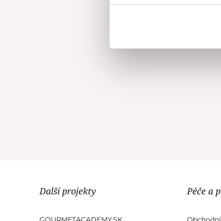
Paní Klára j
Další projekty
Péče a 
GOURMETACADEMY.SK
Obchodní