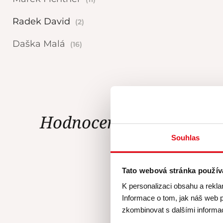
Radek David
(2)
Daška Malá
(16)
Hodnocení Gourmet Ac
Souhlas
Tato webová stránka použív
K personalizaci obsahu a rekla
Kurz Kláry Ř
Informace o tom, jak náš web p
recepty výbo
zkombinovat s dalšími informace