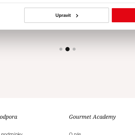
e velice příjemná, vše perfektně připravené. Urči
navštívit její kurzy.
Upravit
Dita Říha
| 29. 06. 2026
podpora
Gourmet Academy
 podmínky
O nás