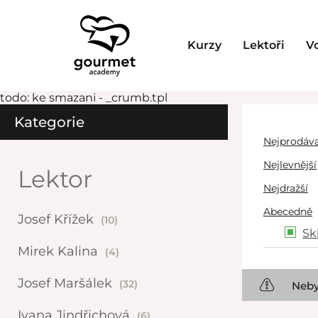
Kurzy
Lektoři
V
todo: ke smazani - _crumb.tpl
Kategorie
Nejprodáva
Nejlevnější
Lektor
Nejdražší
Abecedně
Josef Křížek
(10)
Sk
Mirek Kalina
(4)
Josef Maršálek
(32)
Neby
Ivana Jindřichová
(6)