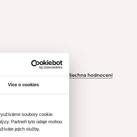
Všechna hodnocení
Více o cookies
 využíváme soubory cookie.
 žádný stres,
lýzy. Partneři tyto údaje mohou
eště nejedla.
žíváte jejich služby.