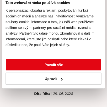
Tato webová stránka používá cookies
K personalizaci obsahu a reklam, poskytování funkcí
sociálních médií a analýze naší návštěvnosti využíváme
Hodnocení Gourmet Academy
soubory cookie. Informace o tom, jak náš web používáte,
sdílíme se svými partnery pro sociální média, inzerci a
analýzy. Partneři tyto údaje mohou zkombinovat s dalšími
informacemi, které jste jim poskytli nebo které získali v
důsledku toho, že používáte jejich služby.
Hodnocení: 4.9 (216)
Kurz Kláry Řezníkové se mi velice líbil, vše proběhlo v
klidu, žádný stres, recepty výborné, velmi chutné.
Povolit vše
Sachr úplně nej, takový jsem ještě nejedla. Paní Klára
je velice příjemná, vše perfektně připravené. Určitě
Upravit
doporučuji navštívit její kurzy.
Dita Říha
| 29. 06. 2026