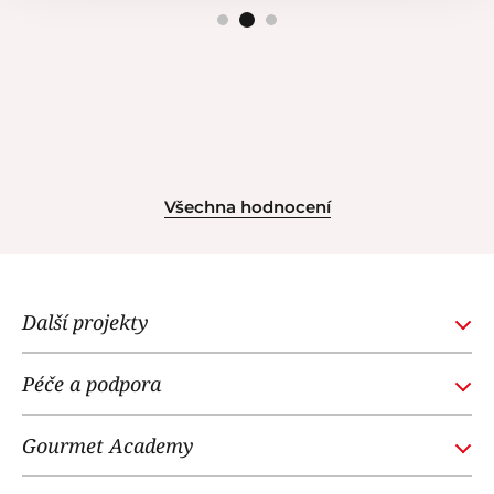
Všechna hodnocení
Další projekty
GOURMETACADEMY.SK
Péče a podpora
POTTENPANNEN.CZ
Obchodní podmínky
NOI RESTAURANT
Gourmet Academy
Časté dotazy
WE LOVE DOGS
O nás