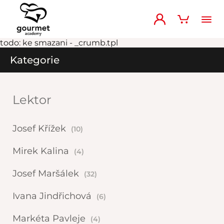
todo: ke smazani - _crumb.tpl
Kategorie
Lektor
Josef Křížek
(10)
Mirek Kalina
(4)
Josef Maršálek
(32)
Ivana Jindřichová
(6)
Markéta Pavleje
(4)