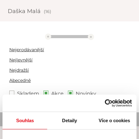
Daška Malá
(16)
2892 Kč
2893 Kč
Nejprodávanější
Nejlevnější
Nejdražší
Abecedně
Skladem
Akce
Novinky
Nebyl nalezen žádný produkt
Souhlas
Detaily
Více o cookies