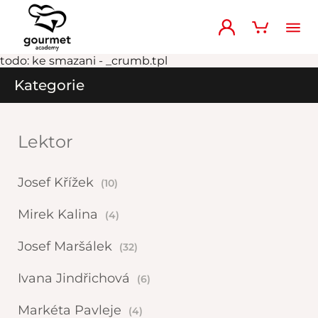
todo: ke smazani - _crumb.tpl
Kategorie
Lektor
Josef Křížek
(10)
Mirek Kalina
(4)
Josef Maršálek
(32)
Ivana Jindřichová
(6)
Markéta Pavleje
(4)