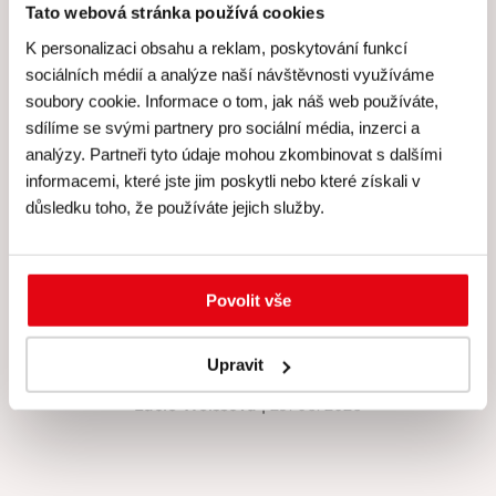
Tato webová stránka používá cookies
K personalizaci obsahu a reklam, poskytování funkcí
sociálních médií a analýze naší návštěvnosti využíváme
Hodnocení Gourmet Academy
soubory cookie. Informace o tom, jak náš web používáte,
sdílíme se svými partnery pro sociální média, inzerci a
analýzy. Partneři tyto údaje mohou zkombinovat s dalšími
informacemi, které jste jim poskytli nebo které získali v
důsledku toho, že používáte jejich služby.
Hodnocení: 4.9 (216)
Za mě super, nová technika, možnost si vše vyzkoušet,
upéct korpus. Besky je skvělá, krásně vše vysvětlí,
Povolit vše
pomůže, poradí, pod jejím dohledem zvládne dort snad
každý. Děkuji za tento kurz ❤️.
Upravit
Lucie Weissová
| 29. 06. 2026