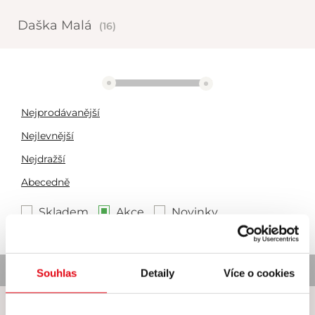
Daška Malá
(16)
3636 Kč
3637 Kč
Nejprodávanější
Nejlevnější
Nejdražší
Abecedně
Skladem
Akce
Novinky
Nebyl nalezen žádný produkt
Souhlas
Detaily
Více o cookies