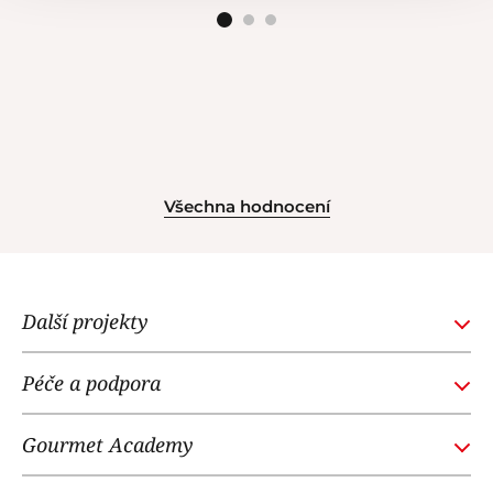
Všechna hodnocení
Další projekty
GOURMETACADEMY.SK
Péče a podpora
POTTENPANNEN.CZ
Obchodní podmínky
NOI RESTAURANT
Gourmet Academy
Časté dotazy
WE LOVE DOGS
O nás