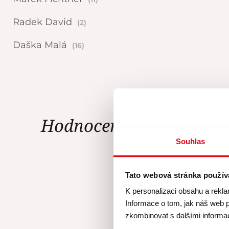
Radek David
(2)
Daška Malá
(16)
Hodnocení Gourmet Ac
Souhlas
Tato webová stránka použív
K personalizaci obsahu a rekla
Za mě super, 
Informace o tom, jak náš web p
skvělá, krá
zkombinovat s dalšími informace