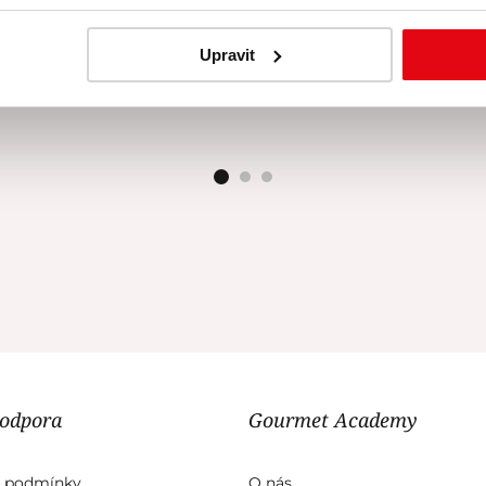
dort snad každý. Děkuji za tento kurz ❤️.
Upravit
Lucie Weissová
| 29. 06. 2026
podpora
Gourmet Academy
 podmínky
O nás