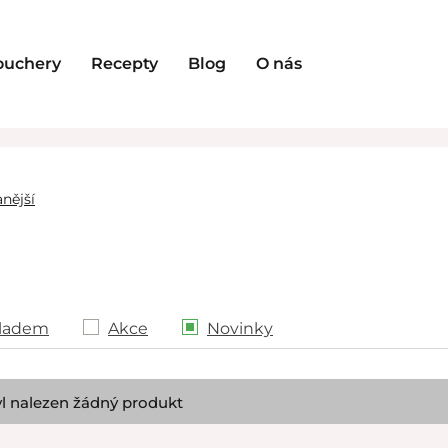
ouchery
Recepty
Blog
O nás
nější
ladem
Akce
Novinky
l nalezen žádný produkt