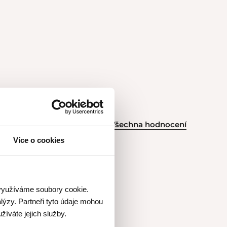
Všechna hodnocení
Více o cookies
 využíváme soubory cookie.
rpus. Besky je
lýzy. Partneři tyto údaje mohou
edem zvládne
žíváte jejich služby.