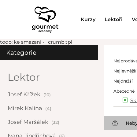
Kurzy
Lektoři
V
todo: ke smazani - _crumb.tpl
Kategorie
Nejprodáva
Nejlevnější
Lektor
Nejdražší
Abecedně
Josef Křížek
(10)
Sk
Mirek Kalina
(4)
Josef Maršálek
(32)
Neby
Ivana Jindřichová
(6)