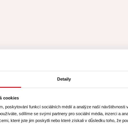
ademy
Detaily
Hodnocení: 4.9 (216)
á cookies
m, poskytování funkcí sociálních médií a analýze naší návštěvnosti
nová technika, možnost si vše vyzkoušet, upéct ko
oužíváte, sdílíme se svými partnery pro sociální média, inzerci a ana
sně vše vysvětlí, pomůže, poradí, pod jejím dohl
mi, které jste jim poskytli nebo které získali v důsledku toho, že pou