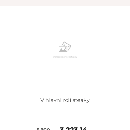
skladem
V hlavní roli steaky
3 223,14 ,-
3 900 ,-