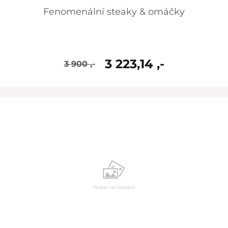
Fenomenální steaky & omáčky
3 223,14 ,-
3 900 ,-
skladem