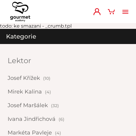
todo: ke smazani - _crumb.tpl
Kategorie
Lektor
Josef Křížek
(10)
Mirek Kalina
(4)
Josef Maršálek
(32)
Ivana Jindřichová
(6)
Markéta Pavleje
(4)