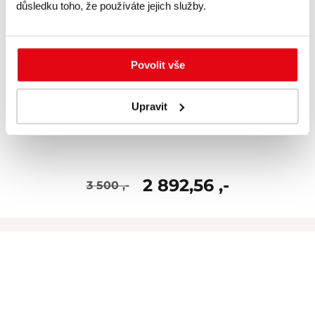
důsledku toho, že používáte jejich služby.
Povolit vše
Upravit
Kouzlo grilování – Dárek
2 892,56 ,-
3 500 ,-
skladem