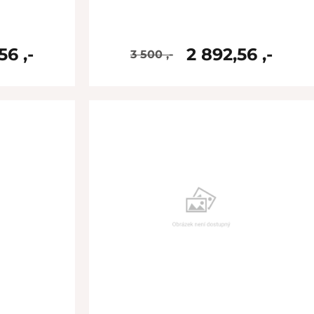
56 ,-
2 892,56 ,-
3 500 ,-
skladem