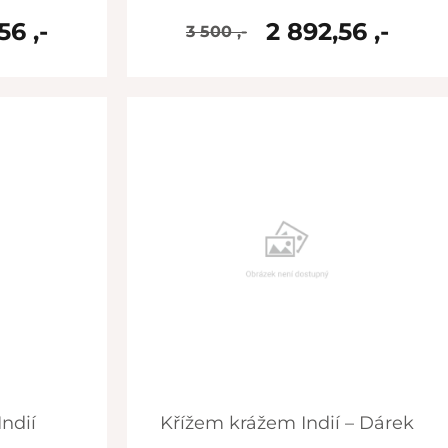
56 ,-
2 892,56 ,-
3 500 ,-
skladem
Indií
Křížem krážem Indií – Dárek