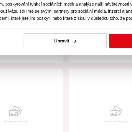
m, poskytování funkcí sociálních médií a analýze naší návštěvnosti
oužíváte, sdílíme se svými partnery pro sociální média, inzerci a ana
mi, které jste jim poskytli nebo které získali v důsledku toho, že pou
dámská jízda – Dárek
Skvělá pánská 
Upravit
2 892,56 ,-
2 892,
,-
3 500 ,-
skladem
skladem