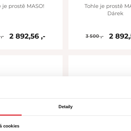
e je prostě MASO!
Tohle je prostě MASO! –
Dárek
2 892,56 ,-
2 892,
,-
3 500 ,-
skladem
skladem
Detaily
á cookies