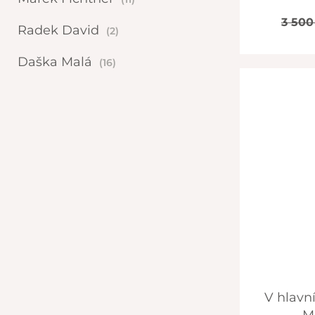
3 500 
Radek David
(2)
Daška Malá
(16)
V hlavní roli… Chicken Tikka