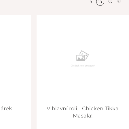
9
18
36
72
 Dárek
V hlavní roli… Chicken Tikka
Masala!