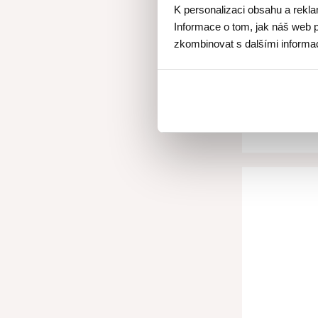
K personalizaci obsahu a rekla
Informace o tom, jak náš web p
zkombinovat s dalšími informace
Skvělá 
3 500 