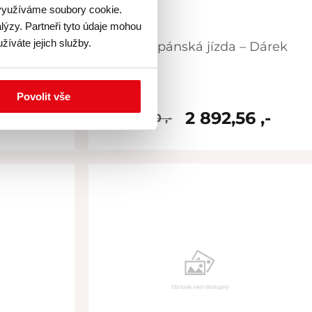
 využíváme soubory cookie.
lýzy. Partneři tyto údaje mohou
žíváte jejich služby.
jízda
Skvělá pánská jízda – Dárek
Povolit vše
56 ,-
2 892,56 ,-
3 500 ,-
skladem