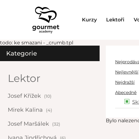
Kurzy
Lektoři
V
todo: ke smazani - _crumb.tpl
Kategorie
Nejprodáva
Nejlevnější
Lektor
Nejdražší
Abecedně
Josef Křížek
(10)
Sk
Mirek Kalina
(4)
Bylo nalezen
Josef Maršálek
(32)
Ivana Jindřichová
(6)