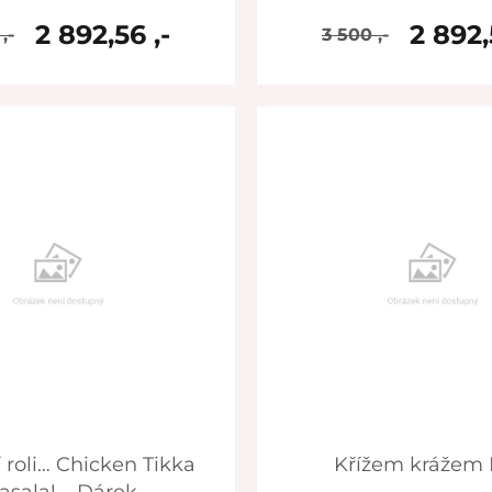
2 892,56 ,-
2 892,
,-
3 500 ,-
skladem
skladem
Křížem krážem 