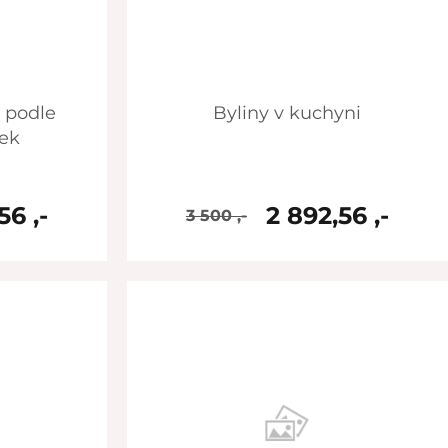
Byliny v kuchyni
rek
56 ,-
2 892,56 ,-
3 500 ,-
skladem