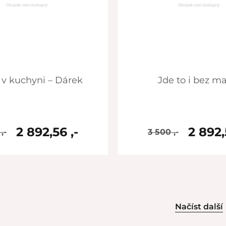
y v kuchyni – Dárek
Jde to i bez m
2 892,56 ,-
2 892,
,-
3 500 ,-
skladem
skladem
Načíst další