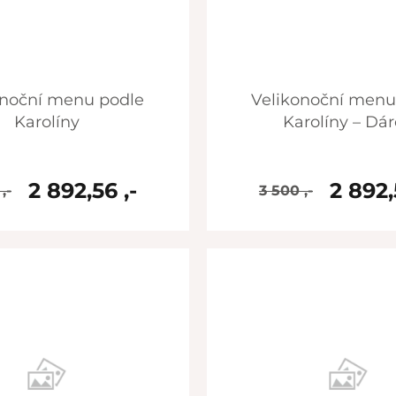
Velikonoční menu podle
Karolíny
Karolíny – Dá
2 892,56 ,-
2 892,
,-
3 500 ,-
skladem
skladem