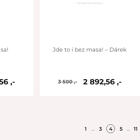
asa!
Jde to i bez masa! – Dárek
56 ,-
2 892,56 ,-
3 500 ,-
skladem
1
3
4
5
11
…
…