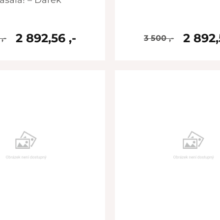
asala! – Dárek
2 892,56 ,-
2 892,
,-
3 500 ,-
skladem
skladem