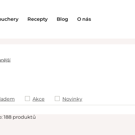
ouchery
Recepty
Blog
O nás
nější
ladem
Akce
Novinky
o: 188 produktů