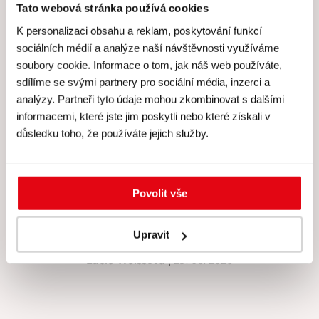
Tato webová stránka používá cookies
K personalizaci obsahu a reklam, poskytování funkcí
sociálních médií a analýze naší návštěvnosti využíváme
Hodnocení Gourmet Academy
soubory cookie. Informace o tom, jak náš web používáte,
sdílíme se svými partnery pro sociální média, inzerci a
analýzy. Partneři tyto údaje mohou zkombinovat s dalšími
informacemi, které jste jim poskytli nebo které získali v
důsledku toho, že používáte jejich služby.
Hodnocení: 4.9 (216)
Za mě super, nová technika, možnost si vše vyzkoušet,
upéct korpus. Besky je skvělá, krásně vše vysvětlí,
Povolit vše
pomůže, poradí, pod jejím dohledem zvládne dort snad
každý. Děkuji za tento kurz ❤️.
Upravit
Lucie Weissová
| 29. 06. 2026