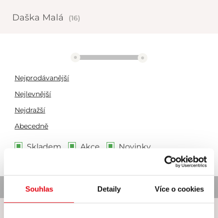
Daška Malá
(16)
1644 Kč
5455 Kč
Nejprodávanější
Nejlevnější
Nejdražší
Abecedně
Skladem
Akce
Novinky
Nebyl nalezen žádný produkt
Souhlas
Detaily
Více o cookies