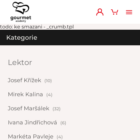
todo: ke smazani - _crumb.tpl
Kategorie
Lektor
Josef Křížek
(10)
Mirek Kalina
(4)
Josef Maršálek
(32)
Ivana Jindřichová
(6)
Markéta Pavleje
(4)