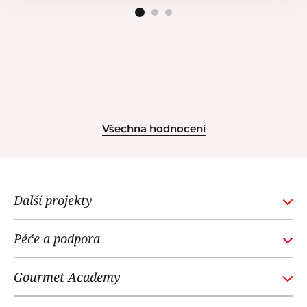
Všechna hodnocení
Další projekty
GOURMETACADEMY.SK
Péče a podpora
POTTENPANNEN.CZ
Obchodní podmínky
NOI RESTAURANT
Gourmet Academy
Časté dotazy
WE LOVE DOGS
O nás