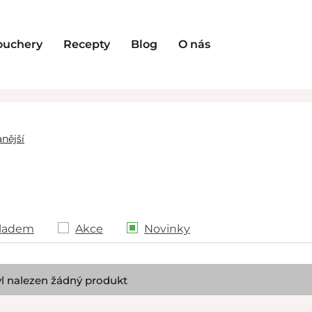
ouchery
Recepty
Blog
O nás
nější
ladem
Akce
Novinky
l nalezen žádný produkt