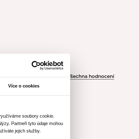
Všechna hodnocení
Více o cookies
 využíváme soubory cookie.
rpus. Besky je
lýzy. Partneři tyto údaje mohou
edem zvládne
žíváte jejich služby.