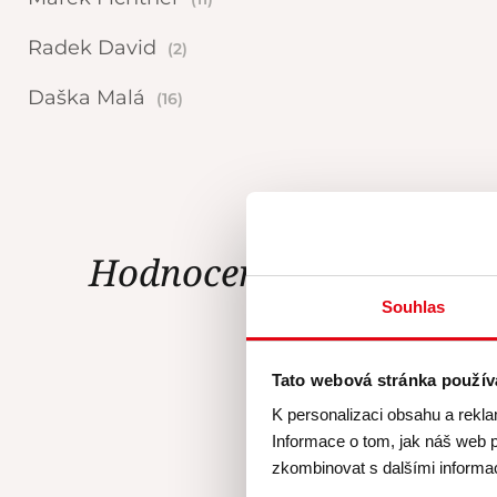
Radek David
(2)
Daška Malá
(16)
Hodnocení Gourmet Ac
Souhlas
Tato webová stránka použív
K personalizaci obsahu a rekla
Za mě super, 
Informace o tom, jak náš web p
skvělá, krá
zkombinovat s dalšími informace