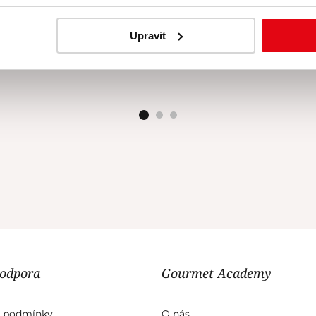
dort snad každý. Děkuji za tento kurz ❤️.
Upravit
Lucie Weissová
| 29. 06. 2026
podpora
Gourmet Academy
 podmínky
O nás