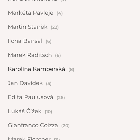
Markéta Pavleje
(4)
Martin Staněk
(22)
Ilona Bansal
(6)
Marek Raditsch
(6)
Karolína Kamberská
(8)
Jan Davídek
(5)
Edita Paulusová
(26)
Lukáš Čížek
(10)
Gianfranco Coizza
(20)
Marek Fichtner
(11)