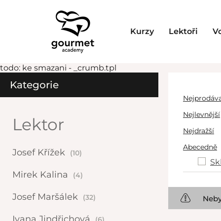
Kurzy
Lektoři
V
todo: ke smazani - _crumb.tpl
Kategorie
Nejprodáva
Nejlevnější
Lektor
Nejdražší
Abecedně
Josef Křížek
(10)
Sk
Mirek Kalina
(4)
Josef Maršálek
(32)
Neby
Ivana Jindřichová
(6)