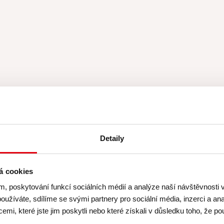
ademy
Detaily
Hodnocení: 4.9 (216)
á cookies
m, poskytování funkcí sociálních médií a analýze naší návštěvnosti
nová technika, možnost si vše vyzkoušet, upéct ko
oužíváte, sdílíme se svými partnery pro sociální média, inzerci a ana
sně vše vysvětlí, pomůže, poradí, pod jejím dohl
mi, které jste jim poskytli nebo které získali v důsledku toho, že pou