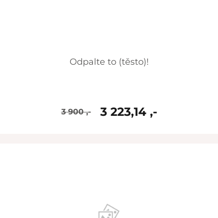
Odpalte to (těsto)!
3 223,14 ,-
3 900 ,-
skladem