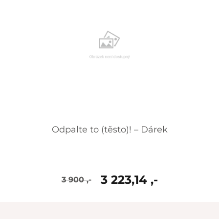
Odpalte to (těsto)! – Dárek
3 223,14 ,-
3 900 ,-
skladem