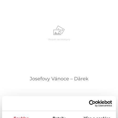
Josefovy Vánoce – Dárek
4 545,45 ,-
5 500 ,-