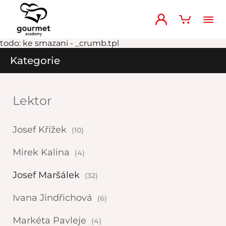
todo: ke smazani - _crumb.tpl
Kategorie
Lektor
Josef Křížek
(10)
Mirek Kalina
(4)
Josef Maršálek
(32)
Ivana Jindřichová
(6)
Markéta Pavleje
(4)