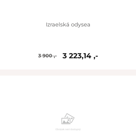
Izraelská odysea
3 223,14 ,-
3 900 ,-
skladem