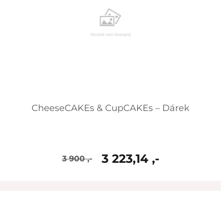
CheeseCAKEs & CupCAKEs – Dárek
3 223,14 ,-
3 900 ,-
skladem