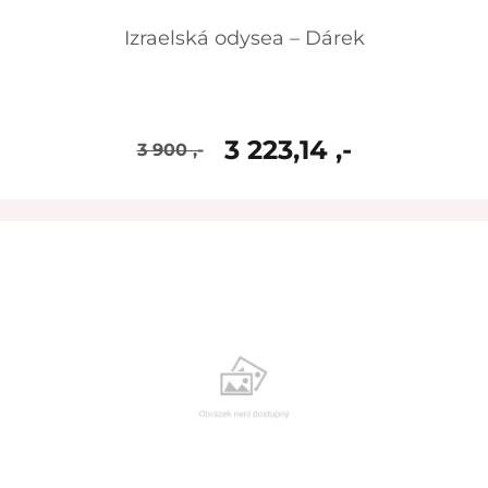
Izraelská odysea – Dárek
3 223,14 ,-
3 900 ,-
skladem