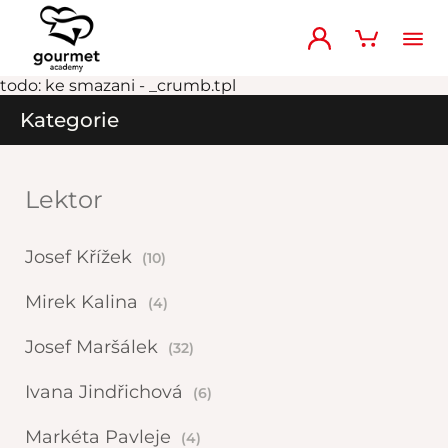
todo: ke smazani - _crumb.tpl
Kategorie
Lektor
Josef Křížek
(10)
Mirek Kalina
(4)
Josef Maršálek
(32)
Ivana Jindřichová
(6)
Markéta Pavleje
(4)