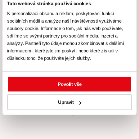
Tato webová stránka používá cookies
K personalizaci obsahu a reklam, poskytování funkcí
sociálních médií a analýze naší návštěvnosti využíváme
Hodnocení Gourmet Academy
soubory cookie. Informace o tom, jak náš web používáte,
sdílíme se svými partnery pro sociální média, inzerci a
analýzy. Partneři tyto údaje mohou zkombinovat s dalšími
informacemi, které jste jim poskytli nebo které získali v
důsledku toho, že používáte jejich služby.
Hodnocení: 4.9 (216)
Za mě super, nová technika, možnost si vše vyzkoušet,
upéct korpus. Besky je skvělá, krásně vše vysvětlí,
Povolit vše
pomůže, poradí, pod jejím dohledem zvládne dort snad
každý. Děkuji za tento kurz ❤️.
Upravit
Lucie Weissová
| 29. 06. 2026