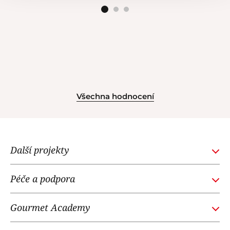
Všechna hodnocení
Další projekty
GOURMETACADEMY.SK
Péče a podpora
POTTENPANNEN.CZ
Obchodní podmínky
NOI RESTAURANT
Gourmet Academy
Časté dotazy
WE LOVE DOGS
O nás