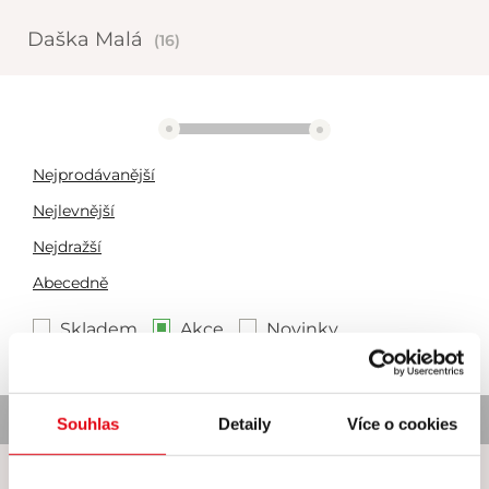
Daška Malá
(16)
2892 Kč
3224 Kč
Nejprodávanější
Nejlevnější
Nejdražší
Abecedně
Skladem
Akce
Novinky
Nebyl nalezen žádný produkt
Souhlas
Detaily
Více o cookies