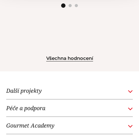
Všechna hodnocení
Další projekty
GOURMETACADEMY.SK
Péče a podpora
POTTENPANNEN.CZ
Obchodní podmínky
NOI RESTAURANT
Gourmet Academy
Časté dotazy
WE LOVE DOGS
O nás