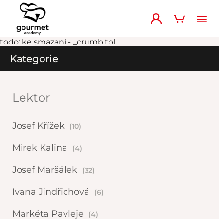
todo: ke smazani - _crumb.tpl
Kategorie
Lektor
Josef Křížek
(10)
Mirek Kalina
(4)
Josef Maršálek
(32)
Ivana Jindřichová
(6)
Markéta Pavleje
(4)