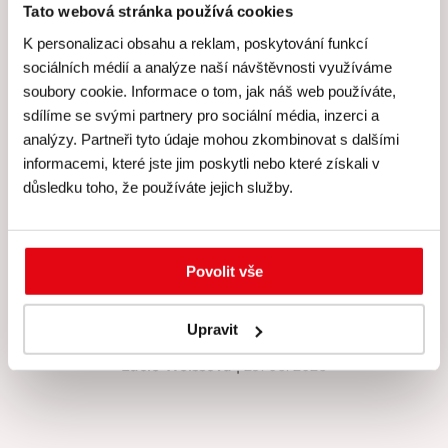
Tato webová stránka používá cookies
K personalizaci obsahu a reklam, poskytování funkcí
sociálních médií a analýze naší návštěvnosti využíváme
Hodnocení Gourmet Academy
soubory cookie. Informace o tom, jak náš web používáte,
sdílíme se svými partnery pro sociální média, inzerci a
analýzy. Partneři tyto údaje mohou zkombinovat s dalšími
informacemi, které jste jim poskytli nebo které získali v
důsledku toho, že používáte jejich služby.
Hodnocení: 4.9 (216)
Za mě super, nová technika, možnost si vše vyzkoušet,
upéct korpus. Besky je skvělá, krásně vše vysvětlí,
Povolit vše
pomůže, poradí, pod jejím dohledem zvládne dort snad
každý. Děkuji za tento kurz ❤️.
Upravit
Lucie Weissová
| 29. 06. 2026