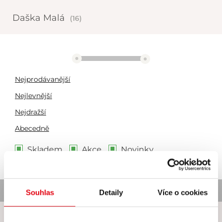
Daška Malá
(16)
2892 Kč
2893 Kč
Nejprodávanější
Nejlevnější
Nejdražší
Abecedně
Skladem
Akce
Novinky
Nebyl nalezen žádný produkt
Souhlas
Detaily
Více o cookies