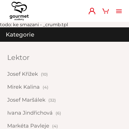
todo: ke smazani - _crumb.tpl
Kategorie
Lektor
Josef Křížek
(10)
Mirek Kalina
(4)
Josef Maršálek
(32)
Ivana Jindřichová
(6)
Markéta Pavleje
(4)