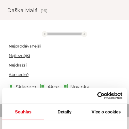
Daška Malá
(16)
2066 Kč
2893 Kč
Nejprodávanější
Nejlevnější
Nejdražší
Abecedně
Skladem
Akce
Novinky
Nebyl nalezen žádný produkt
Souhlas
Detaily
Více o cookies