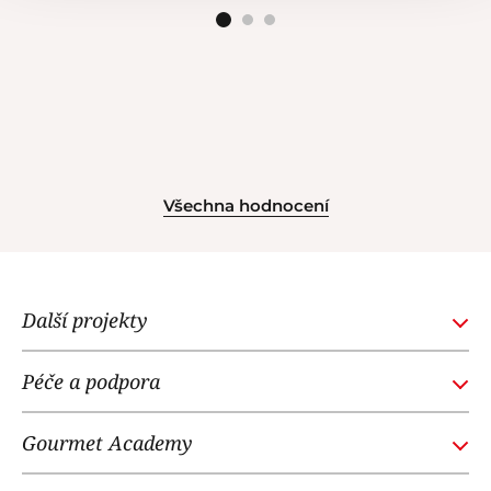
Všechna hodnocení
Další projekty
GOURMETACADEMY.SK
Péče a podpora
POTTENPANNEN.CZ
Obchodní podmínky
NOI RESTAURANT
Gourmet Academy
Časté dotazy
WE LOVE DOGS
O nás