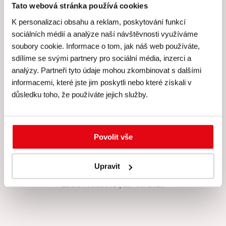
Tato webová stránka používá cookies
K personalizaci obsahu a reklam, poskytování funkcí
sociálních médií a analýze naší návštěvnosti využíváme
Hodnocení Gourmet Academy
soubory cookie. Informace o tom, jak náš web používáte,
sdílíme se svými partnery pro sociální média, inzerci a
analýzy. Partneři tyto údaje mohou zkombinovat s dalšími
informacemi, které jste jim poskytli nebo které získali v
důsledku toho, že používáte jejich služby.
Hodnocení: 4.9 (216)
Za mě super, nová technika, možnost si vše vyzkoušet,
upéct korpus. Besky je skvělá, krásně vše vysvětlí,
Povolit vše
pomůže, poradí, pod jejím dohledem zvládne dort snad
každý. Děkuji za tento kurz ❤️.
Upravit
Lucie Weissová
| 29. 06. 2026